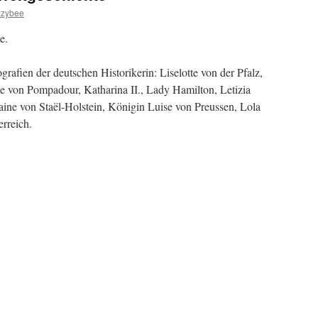
zzybee
e.
rafien der deutschen Historikerin: Liselotte von der Pfalz,
e von Pompadour, Katharina II., Lady Hamilton, Letizia
aine von Staël-Holstein, Königin Luise von Preussen, Lola
rreich.