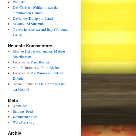
Predigten
Des Christen Wallfahrt nach der
himmlischen Heimat
David, der König von Israel
Salomo und Sulamith
Travels in America and Italy (Volumes
I & II)
Neueste Kommentare
Elias
zu
Der Hexenhammer: Malleus
Maleficarum
Jazzybee
zu
Print-Bücher
Arno Rehrmann
zu
Print-Bücher
Jazzybee
zu
Die Prinzessin und der
Kobold
Sabine Pfeiffer
zu
Die Prinzessin und
der Kobold
Meta
Anmelden
Eintrags-Feed
Kommentar-Feed
WordPress.org
Archiv