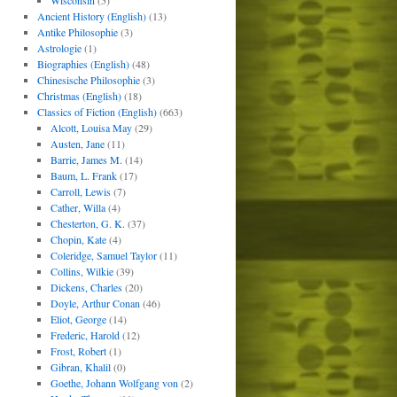
Wisconsin
(5)
Ancient History (English)
(13)
Antike Philosophie
(3)
Astrologie
(1)
Biographies (English)
(48)
Chinesische Philosophie
(3)
Christmas (English)
(18)
Classics of Fiction (English)
(663)
Alcott, Louisa May
(29)
Austen, Jane
(11)
Barrie, James M.
(14)
Baum, L. Frank
(17)
Carroll, Lewis
(7)
Cather, Willa
(4)
Chesterton, G. K.
(37)
Chopin, Kate
(4)
Coleridge, Samuel Taylor
(11)
Collins, Wilkie
(39)
Dickens, Charles
(20)
Doyle, Arthur Conan
(46)
Eliot, George
(14)
Frederic, Harold
(12)
Frost, Robert
(1)
Gibran, Khalil
(0)
Goethe, Johann Wolfgang von
(2)