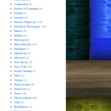
Connecticut
(6)
District of Columbia
(9)
Florida
(4)
Georgia
(4)
Historic Highways
(12)
Historical Travelogues
(16)
Illinois
(9)
Indiana
(2)
Maryland
(6)
Massachusetts
(24)
Michigan
(7)
Minnesota
(1)
Missouri
(4)
New Jersey
(3)
New York
(25)
North Carolina
(3)
Ohio
(4)
Oregon
(1)
Pennsylvania
(9)
Tennessee
(1)
Texas
(16)
The Presidents
(49)
Utah
(2)
Washington
(3)