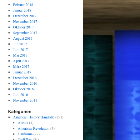
Februar 2018
Januar 2018
Dezember 2017
November 2017
Oktober 2017
September 2017
August 2017
Juli 2017
Juni 2017
Mai 2017
April 2017
März 2017
Januar 2017
Dezember 2016
November 2016
Oktober 2016
Juni 2016
November 2011
Kategorien
American History (English)
(291)
Alaska
(1)
American Revolution
(3)
California
(27)
Civil War
(21)