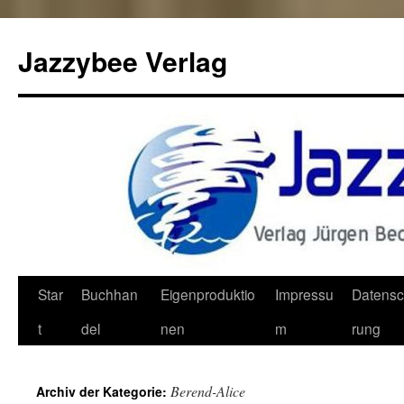
Jazzybee Verlag
Zum
Star
Buchhan
Eigenproduktio
Impressu
Datensc
Inhalt
t
del
nen
m
rung
springen
Berend-Alice
Archiv der Kategorie: