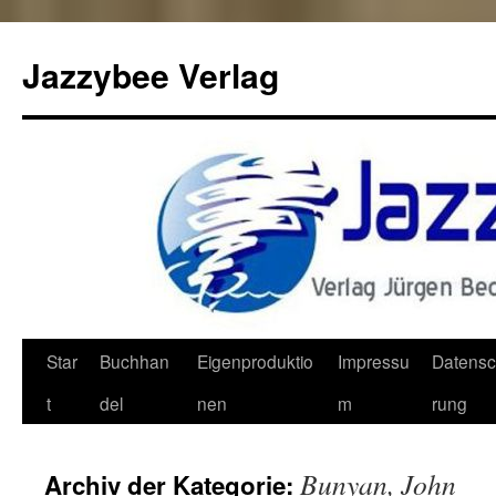
Jazzybee Verlag
Zum
Star
Buchhan
Eigenproduktio
Impressu
Datensc
Inhalt
t
del
nen
m
rung
springen
Bunyan, John
Archiv der Kategorie: