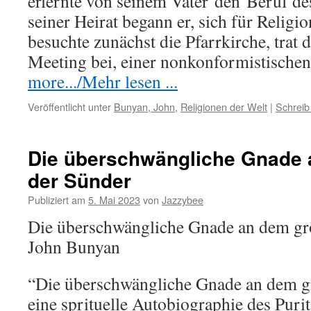
erlernte von seinem Vater
den
Beruf des
seiner Heirat begann er, sich für Religio
besuchte zunächst die Pfarrkirche, trat
Meeting bei, einer nonkonformistisch
more.../Mehr lesen ...
Veröffentlicht unter
Bunyan, John
,
Religionen der Welt
|
Schreib
Die überschwängliche Gnade 
der Sünder
Publiziert am
5. Mai 2023
von
Jazzybee
Die überschwängliche Gnade an dem gr
John Bunyan
“Die überschwängliche Gnade an dem gr
eine sprituelle Autobiographie des Puri