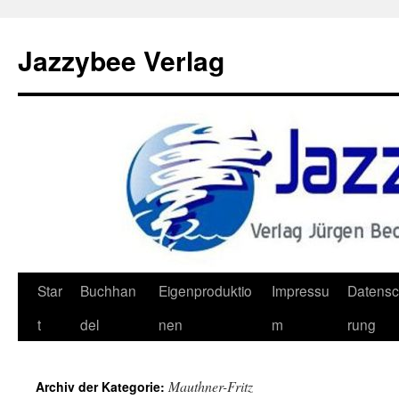
Jazzybee Verlag
Zum
Star
Buchhan
Eigenproduktio
Impressu
Datensc
Inhalt
t
del
nen
m
rung
springen
Mauthner-Fritz
Archiv der Kategorie: