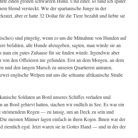
rte einen großen schwarzen Hund. Und einer, so fand ich später
inem Hemd versteckt. Wie der spartanische Junge in der
ratzt, aber er hatte 32 Dollar für die Tiere bezahlt und liebte sie
ritisches) sind pingelig, wenn es um die Mitnahme von Hunden auf
iere befahlen, alle Hunde abzugeben, sagten, man würde sie an
s man ein gutes Zuhause für sie finden würde. Irgendwie aber
 von den Offizieren nie gefunden. Erst an dem Morgen, an dem
ßen und den langen Marsch zu unseren Quartieren antraten,
zwei englische Welpen mit uns die seltsame afrikanische Straße
anische Soldaten an Bord unseres Schiffes verladen und
 an Bord gehievt hatten, stachen wir endlich in See. Es war ein
mit strömendem Regen –– zu lausig, um an Deck zu sein und
. Die meisten Männer lagen einfach in ihren Kojen. Ihnen war der
and ziemlich egal. Jetzt waren sie in Gottes Hand –– und in der der