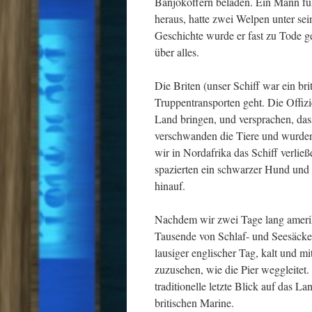
Banjokoffern beladen. Ein Mann füh
heraus, hatte zwei Welpen unter se
Geschichte wurde er fast zu Tode gek
über alles.
Die Briten (unser Schiff war ein b
Truppentransporten geht. Die Offiz
Land bringen, und versprachen, das
verschwanden die Tiere und wurden
wir in Nordafrika das Schiff verlie
spazierten ein schwarzer Hund und 
hinauf.
Nachdem wir zwei Tage lang amerik
Tausende von Schlaf- und Seesäcken
lausiger englischer Tag, kalt und 
zuzusehen, wie die Pier weggleitet
traditionelle letzte Blick auf das L
britischen Marine.