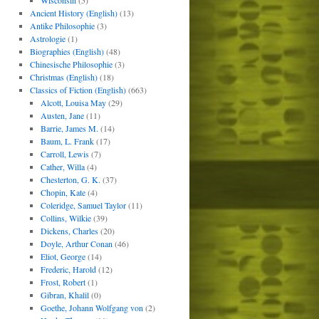
Wisconsin
(5)
Ancient History (English)
(13)
Antike Philosophie
(3)
Astrologie
(1)
Biographies (English)
(48)
Chinesische Philosophie
(3)
Christmas (English)
(18)
Classics of Fiction (English)
(663)
Alcott, Louisa May
(29)
Austen, Jane
(11)
Barrie, James M.
(14)
Baum, L. Frank
(17)
Carroll, Lewis
(7)
Cather, Willa
(4)
Chesterton, G. K.
(37)
Chopin, Kate
(4)
Coleridge, Samuel Taylor
(11)
Collins, Wilkie
(39)
Dickens, Charles
(20)
Doyle, Arthur Conan
(46)
Eliot, George
(14)
Frederic, Harold
(12)
Frost, Robert
(1)
Gibran, Khalil
(0)
Goethe, Johann Wolfgang von
(2)