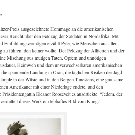
e.
itzer-Preis ausgezeichnete Hommage an die amerikanischen
eser Bericht über den Feldzug der Soldaten in Nordafrika. Mit
nd Einfühlungsvermögen erzählt Pyle, wie Menschen aus allen
g zu führen, den keiner wollte. Der Feldzug der Alliierten und der
eine Mischung aus mutigen Taten, Opfern und unnötigen
, Ausdauer, Heimweh und dem unverwechselbaren amerikanischen
die spannende Landung in Oran, die täglichen Risiken der Jagd-
Kämpfe in der Wüste und in den Bergen Tunesiens, eine grausame
renen Amerikaner mit einer Niederlage endete, und den
e Präsidentengattin Eleanor Roosevelt es ausdrückte: “Jedem, der
 vermittelt dieses Werk ein lebhaftes Bild vom Krieg.”