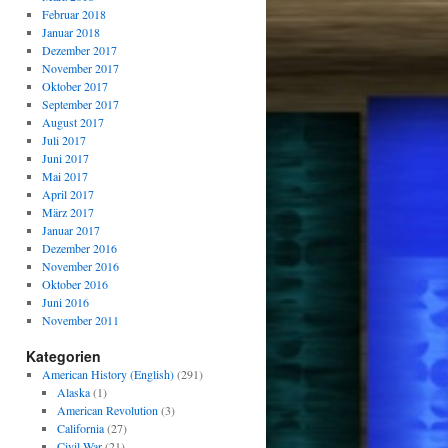
Februar 2018
Januar 2018
Dezember 2017
November 2017
Oktober 2017
September 2017
August 2017
Juli 2017
Juni 2017
Mai 2017
April 2017
März 2017
Januar 2017
Dezember 2016
November 2016
Oktober 2016
Juni 2016
November 2011
Kategorien
American History (English)
(291)
Alaska
(1)
American Revolution
(3)
California
(27)
Civil War
(21)