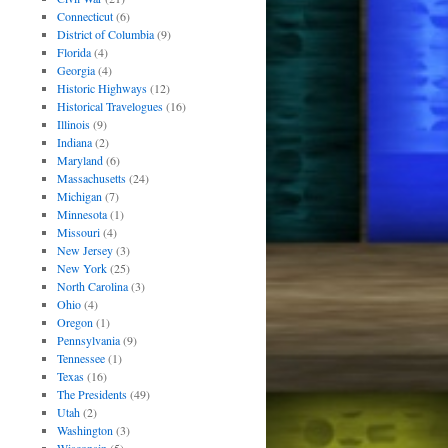
Connecticut
(6)
District of Columbia
(9)
Florida
(4)
Georgia
(4)
Historic Highways
(12)
Historical Travelogues
(16)
Illinois
(9)
Indiana
(2)
Maryland
(6)
Massachusetts
(24)
Michigan
(7)
Minnesota
(1)
Missouri
(4)
New Jersey
(3)
New York
(25)
North Carolina
(3)
Ohio
(4)
Oregon
(1)
Pennsylvania
(9)
Tennessee
(1)
Texas
(16)
The Presidents
(49)
Utah
(2)
Washington
(3)