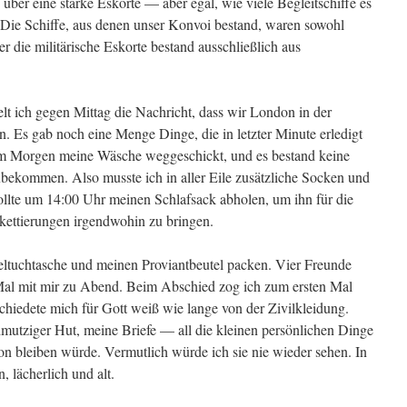
ber eine starke Eskorte –– aber egal, wie viele Begleitschiffe es
. Die Schiffe, aus denen unser Konvoi bestand, waren sowohl
er die militärische Eskorte bestand ausschließlich aus
lt ich gegen Mittag die Nachricht, dass wir London in der
 Es gab noch eine Menge Dinge, die in letzter Minute erledigt
 am Morgen meine Wäsche weggeschickt, und es bestand keine
bekommen. Also musste ich in aller Eile zusätzliche Socken und
lte um 14:00 Uhr meinen Schlafsack abholen, um ihn für die
kettierungen irgendwohin zu bringen.
geltuchtasche und meinen Proviantbeutel packen. Vier Freunde
 Mal mit mir zu Abend. Beim Abschied zog ich zum ersten Mal
iedete mich für Gott weiß wie lange von der Zivilkleidung.
mutziger Hut, meine Briefe –– all die kleinen persönlichen Dinge
on bleiben würde. Vermutlich würde ich sie nie wieder sehen. In
, lächerlich und alt.