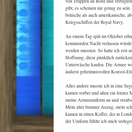
von Truppen an Bord und verfügten ü
gibt, es scheinen nie genug zu sein
britische als auch amerikanische, ab
Kriegsschiffen der Royal Navy.
An einem Tag spät im Oktober erhie
kommenden Nacht verlassen würden.
werden mussten. So hatte ich erst
Hoffnung, diese pünktlich zurückzu
Unterwäsche kaufen. Die Armee wol
äußerst geheimnisvollen Konvoi-Eti
Alles andere musste ich in eine Se
kamen vorbei und aßen ein letztes
meine Armeeuniform an und verabsch
Mein alter brauner Anzug, mein sch
kamen in einen Koffer, der in Lond
der Uniform fühlte ich mich verlegen