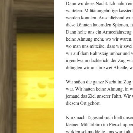
Dann wurde es Nacht. Ich nahm ein 
warteten. Militärangehörige kassiert
werden konnten. Anschließend wur
diese könnten lauernden Spionen, fa
Dann holte uns ein Armeefahrzeug a
keine Ahnung mehr, wo wir waren. 
wo man uns mitteilte, dass wir zwe
wir auf dem Bahnsteig umher und ve
irgendwann dachte ich, der Zug wü
drängten wir uns in zwei Abteile, wo
Wir saßen die ganze Nacht im Zug un
war. Wir hatten keine Ahnung, in w
jemand das Ziel unserer Fahrt. Wir 
diesem Ort gehört.
Kurz nach Tagesanbruch hielt unser
kleinen Militärbüro im Pierschupp
wirkten schmuddelig, uns war kalt,