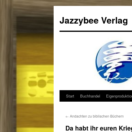
Jazzybee Verlag
Start
Buchhandel
Eigenprodukti
Zum
Inhalt
←
Andachten zu biblischen Büchern
springen
Da habt ihr euren Krie