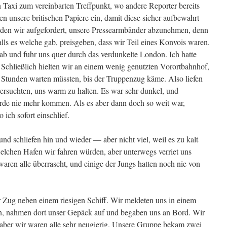
Taxi zum vereinbarten Treffpunkt, wo andere Reporter bereits
en unsere britischen Papiere ein, damit diese sicher aufbewahrt
den wir aufgefordert, unsere Pressearmbänder abzunehmen, denn
lls es welche gab, preisgeben, dass wir Teil eines Konvois waren.
b und fuhr uns quer durch das verdunkelte London. Ich hatte
Schließlich hielten wir an einem wenig genutzten Vorortbahnhof,
i Stunden warten müssten, bis der Truppenzug käme. Also liefen
rsuchten, uns warm zu halten. Es war sehr dunkel, und
rde nie mehr kommen. Als es aber dann doch so weit war,
 ich sofort einschlief.
d schliefen hin und wieder –– aber nicht viel, weil es zu kalt
elchen Hafen wir fahren würden, aber unterwegs verriet uns
waren alle überrascht, und einige der Jungs hatten noch nie von
 Zug neben einem riesigen Schiff. Wir meldeten uns in einem
en, nahmen dort unser Gepäck auf und begaben uns an Bord. Wir
 aber wir waren alle sehr neugierig. Unsere Gruppe bekam zwei