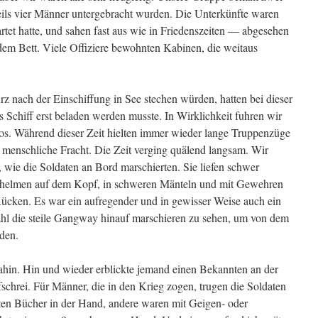
ils vier Männer untergebracht wurden. Die Unterkünfte waren
rtet hatte, und sahen fast aus wie in Friedenszeiten –– abgesehen
edem Bett. Viele Offiziere bewohnten Kabinen, die weitaus
urz nach der Einschiffung in See stechen würden, hatten bei dieser
 Schiff erst beladen werden musste. In Wirklichkeit fuhren wir
 los. Während dieser Zeit hielten immer wieder lange Truppenzüge
 menschliche Fracht. Die Zeit verging quälend langsam. Wir
 wie die Soldaten an Bord marschierten. Sie liefen schwer
hlhelmen auf dem Kopf, in schweren Mänteln und mit Gewehren
ücken. Es war ein aufregender und in gewisser Weise auch ein
 Zahl die steile Gangway hinauf marschieren zu sehen, um von dem
den.
ahin. Hin und wieder erblickte jemand einen Bekannten an der
schrei. Für Männer, die in den Krieg zogen, trugen die Soldaten
ten Bücher in der Hand, andere waren mit Geigen- oder