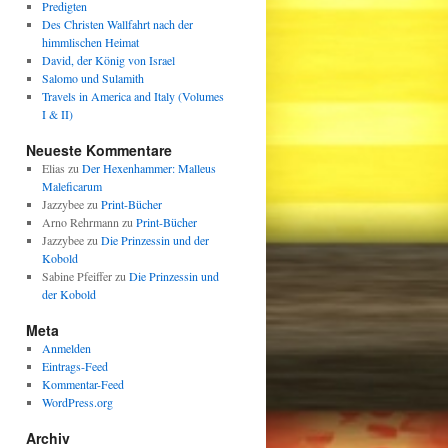
Predigten
Des Christen Wallfahrt nach der
himmlischen Heimat
David, der König von Israel
Salomo und Sulamith
Travels in America and Italy (Volumes
I & II)
Neueste Kommentare
Elias
zu
Der Hexenhammer: Malleus
Maleficarum
Jazzybee
zu
Print-Bücher
Arno Rehrmann
zu
Print-Bücher
Jazzybee
zu
Die Prinzessin und der
Kobold
Sabine Pfeiffer
zu
Die Prinzessin und
der Kobold
Meta
Anmelden
Eintrags-Feed
Kommentar-Feed
WordPress.org
Archiv