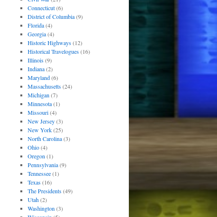
Connecticut
(6)
District of Columbia
(9)
Florida
(4)
Georgia
(4)
Historic Highways
(12)
Historical Travelogues
(16)
Illinois
(9)
Indiana
(2)
Maryland
(6)
Massachusetts
(24)
Michigan
(7)
Minnesota
(1)
Missouri
(4)
New Jersey
(3)
New York
(25)
North Carolina
(3)
Ohio
(4)
Oregon
(1)
Pennsylvania
(9)
Tennessee
(1)
Texas
(16)
The Presidents
(49)
Utah
(2)
Washington
(3)