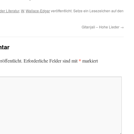
er Literatur
,
W
,
Wallace-Edgar
veröffentlicht. Setze ein Lesezeichen auf den
Gitanjali – Hohe Lieder
→
tar
*
öffentlicht.
Erforderliche Felder sind mit
markiert