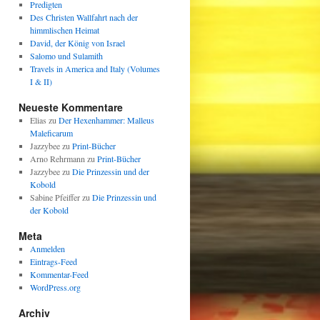
Predigten
Des Christen Wallfahrt nach der
himmlischen Heimat
David, der König von Israel
Salomo und Sulamith
Travels in America and Italy (Volumes
I & II)
Neueste Kommentare
Elias
zu
Der Hexenhammer: Malleus
Maleficarum
Jazzybee
zu
Print-Bücher
Arno Rehrmann
zu
Print-Bücher
Jazzybee
zu
Die Prinzessin und der
Kobold
Sabine Pfeiffer
zu
Die Prinzessin und
der Kobold
Meta
Anmelden
Eintrags-Feed
Kommentar-Feed
WordPress.org
Archiv