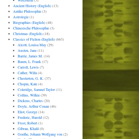
Wisconsin
(5)
Ancient History (English)
(13)
Antike Philosophie
(3)
Astrologie
(1)
Biographies (English)
(48)
Chinesische Philosophie
(3)
Christmas (English)
(18)
Classics of Fiction (English)
(663)
Alcott, Louisa May
(29)
Austen, Jane
(11)
Barrie, James M.
(14)
Baum, L. Frank
(17)
Carroll, Lewis
(7)
Cather, Willa
(4)
Chesterton, G. K.
(37)
Chopin, Kate
(4)
Coleridge, Samuel Taylor
(11)
Collins, Wilkie
(39)
Dickens, Charles
(20)
Doyle, Arthur Conan
(46)
Eliot, George
(14)
Frederic, Harold
(12)
Frost, Robert
(1)
Gibran, Khalil
(0)
Goethe, Johann Wolfgang von
(2)