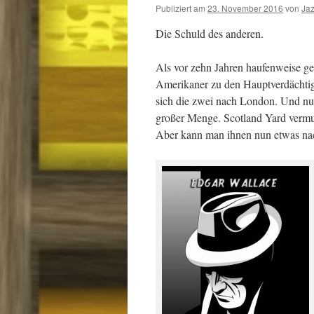
Publiziert am
23. November 2016
von
Ja
Die Schuld des anderen.
Als vor zehn Jahren haufenweise ge
Amerikaner zu den Hauptverdächtig
sich die zwei nach London. Und nun 
großer Menge. Scotland Yard vermut
Aber kann man ihnen nun etwas n