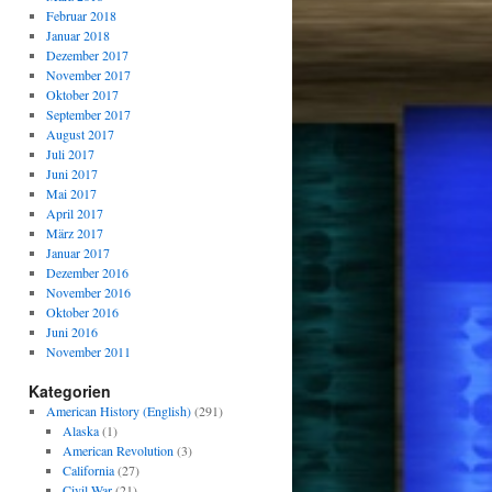
Februar 2018
Januar 2018
Dezember 2017
November 2017
Oktober 2017
September 2017
August 2017
Juli 2017
Juni 2017
Mai 2017
April 2017
März 2017
Januar 2017
Dezember 2016
November 2016
Oktober 2016
Juni 2016
November 2011
Kategorien
American History (English)
(291)
Alaska
(1)
American Revolution
(3)
California
(27)
Civil War
(21)