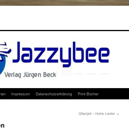
onen
Impressum
Datenschutzerklärung
Print-Bücher
Gitanjali – Hohe Lieder
→
en