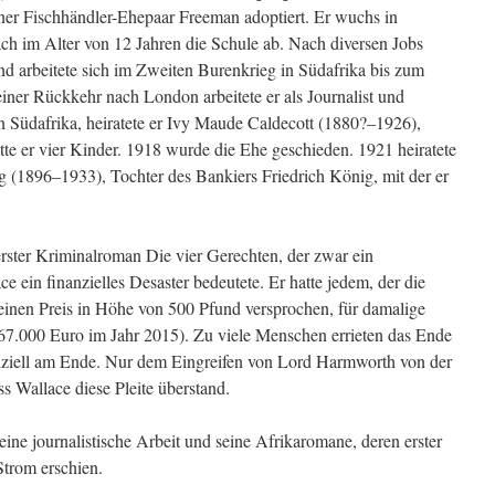
er Fischhändler-Ehepaar Freeman adoptiert. Er wuchs in
ach im Alter von 12 Jahren die Schule ab. Nach diversen Jobs
nd arbeitete sich im Zweiten Burenkrieg in Südafrika bis zum
einer Rückkehr nach London arbeitete er als Journalist und
in Südafrika, heiratete er Ivy Maude Caldecott (1880?–1926),
atte er vier Kinder. 1918 wurde die Ehe geschieden. 1921 heiratete
ng (1896–1933), Tochter des Bankiers Friedrich König, mit der er
erster Kriminalroman Die vier Gerechten, der zwar ein
e ein finanzielles Desaster bedeutete. Er hatte jedem, der die
inen Preis in Höhe von 500 Pfund versprochen, für damalige
67.000 Euro im Jahr 2015). Zu viele Menschen errieten das Ende
nziell am Ende. Nur dem Eingreifen von Lord Harmworth von der
s Wallace diese Pleite überstand.
ine journalistische Arbeit und seine Afrikaromane, deren erster
trom erschien.