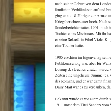
nach seiner Geburt von dem London
ärmlichen Verhältnissen auf und br
ging er als 18-Jähriger zur Armee u
Kriegsberichterstatter hoch. Nach s
Sonderberichterstatter. 1901, noch 
Tochter eines Missionars. Mit ihr h
er seine Sekretärin Ethel Violet Ki
eine Tochter hatte.
1905 erschien im Eigenverlag sein 
Publikumserfolg war, aber für Wallac
Lösung des Buches erraten würde, e
Zeiten eine ungeheure Summe (ca. 
des Romans, und er war damit fina
Daily Mail war es zu verdanken, das
Bekannt wurde er vor allem durch se
1911 unter dem Titel Sanders vom S