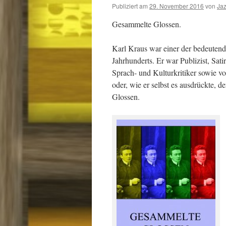
Publiziert am
29. November 2016
von
Ja
Gesammelte Glossen.
Karl Kraus war einer der bedeutends
Jahrhunderts. Er war Publizist, Sati
Sprach- und Kulturkritiker sowie vo
oder, wie er selbst es ausdrückte, d
Glossen.