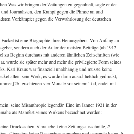
hen Was wir bringen der Zeitungen entgegenhielt, sagte er der
ler und Journalisten, den Kampf gegen die Phrase an und
ndsten Vorkämpfer gegen die Verwahrlosung der deutschen
e Fackel ist eine Biographie ihres Herausgebers. Von Anfang an
sgeber, sondern auch der Autor der meisten Beiträge (ab 1912
el zu Beginn durchaus mit anderen ähnlichen Zeitschriften (wie
r, wurde sie später mehr und mehr die privilegierte Form seines
cks. Karl Kraus war finanziell unabhängig und musste keine
kel allein sein Werk; es wurde darin ausschließlich gedruckt,
e Nummer,[26] erschienen vier Monate vor seinem Tod, endet mit
ein, seine Misanthropie legendär. Eine im Jänner 1921 in der
einahe als Manifest seines Wirkens bezeichnet werden:
keine Drucksachen, // brauche keine Zeitungsausschnitte, //
iften, // begehre keine Rezensionsexemplare und versende keine, //