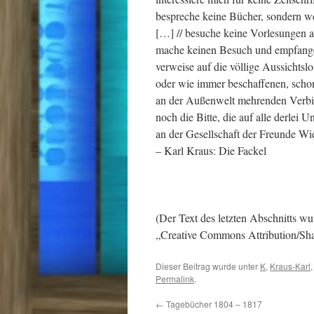
bespreche keine Bücher, sondern we
[…] // besuche keine Vorlesungen au
mache keinen Besuch und empfange k
verweise auf die völlige Aussichtsl
oder wie immer beschaffenen, schon
an der Außenwelt mehrenden Verbin
noch die Bitte, die auf alle derlei
an der Gesellschaft der Freunde Wi
– Karl Kraus: Die Fackel
(Der Text des letzten Abschnitts w
„Creative Commons Attribution/Sha
Dieser Beitrag wurde unter
K
,
Kraus-Karl
Permalink
.
←
Tagebücher 1804 – 1817