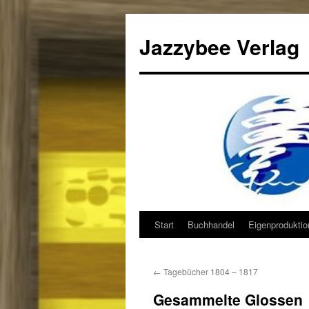
Jazzybee Verlag
Start
Buchhandel
Eigenprodukti
Zum
Inhalt
←
Tagebücher 1804 – 1817
springen
Gesammelte Glossen