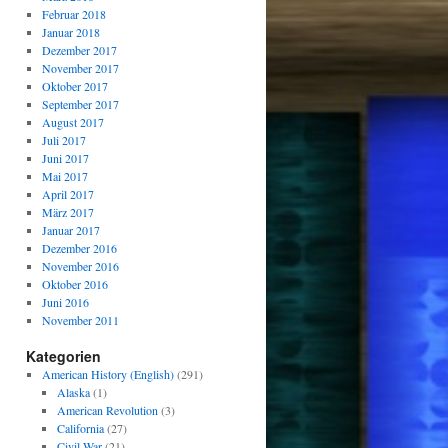
Februar 2018
Januar 2018
Dezember 2017
November 2017
Oktober 2017
September 2017
August 2017
Juli 2017
Juni 2017
Mai 2017
April 2017
März 2017
Januar 2017
Dezember 2016
November 2016
Oktober 2016
Juni 2016
November 2011
Kategorien
American History (English)
(291)
Alaska
(1)
American Revolution
(3)
California
(27)
Civil War
(21)