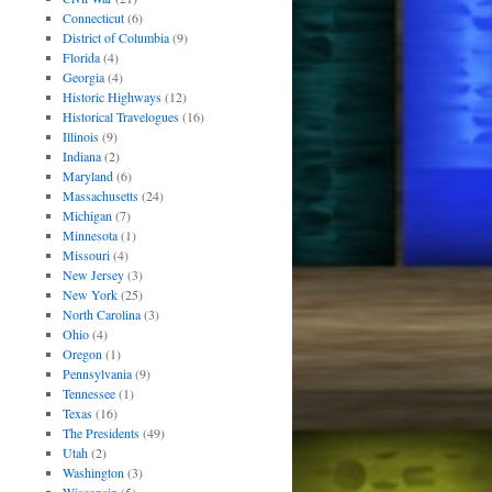
Connecticut
(6)
District of Columbia
(9)
Florida
(4)
Georgia
(4)
Historic Highways
(12)
Historical Travelogues
(16)
Illinois
(9)
Indiana
(2)
Maryland
(6)
Massachusetts
(24)
Michigan
(7)
Minnesota
(1)
Missouri
(4)
New Jersey
(3)
New York
(25)
North Carolina
(3)
Ohio
(4)
Oregon
(1)
Pennsylvania
(9)
Tennessee
(1)
Texas
(16)
The Presidents
(49)
Utah
(2)
Washington
(3)