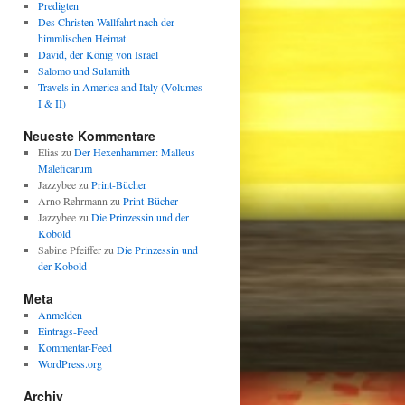
Predigten
Des Christen Wallfahrt nach der
himmlischen Heimat
David, der König von Israel
Salomo und Sulamith
Travels in America and Italy (Volumes
I & II)
Neueste Kommentare
Elias
zu
Der Hexenhammer: Malleus
Maleficarum
Jazzybee
zu
Print-Bücher
Arno Rehrmann
zu
Print-Bücher
Jazzybee
zu
Die Prinzessin und der
Kobold
Sabine Pfeiffer
zu
Die Prinzessin und
der Kobold
Meta
Anmelden
Eintrags-Feed
Kommentar-Feed
WordPress.org
Archiv