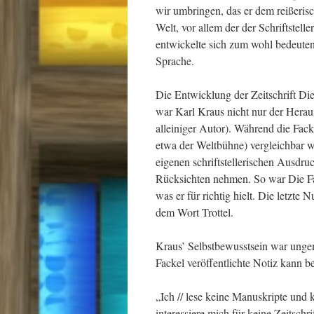
wir umbringen, das er dem reißerisc
Welt, vor allem der der Schriftstel
entwickelte sich zum wohl bedeute
Sprache.
Die Entwicklung der Zeitschrift Di
war Karl Kraus nicht nur der Herau
alleiniger Autor). Während die Fack
etwa der Weltbühne) vergleichbar wa
eigenen schriftstellerischen Ausdru
Rücksichten nehmen. So war Die Fac
was er für richtig hielt. Die letzt
dem Wort Trottel.
Kraus’ Selbstbewusstsein war ungem
Fackel veröffentlichte Notiz kann b
„Ich // lese keine Manuskripte und 
interessiere mich für keine Zeitschr