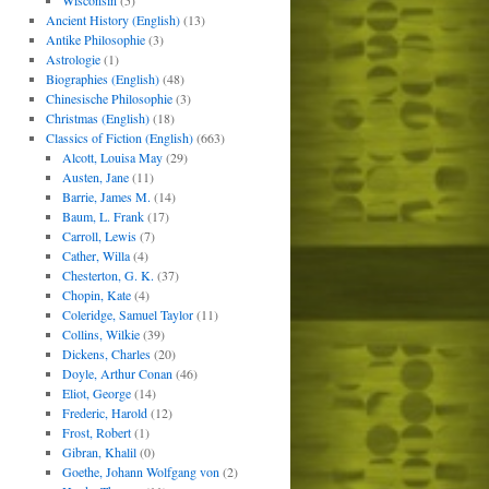
Wisconsin
(5)
Ancient History (English)
(13)
Antike Philosophie
(3)
Astrologie
(1)
Biographies (English)
(48)
Chinesische Philosophie
(3)
Christmas (English)
(18)
Classics of Fiction (English)
(663)
Alcott, Louisa May
(29)
Austen, Jane
(11)
Barrie, James M.
(14)
Baum, L. Frank
(17)
Carroll, Lewis
(7)
Cather, Willa
(4)
Chesterton, G. K.
(37)
Chopin, Kate
(4)
Coleridge, Samuel Taylor
(11)
Collins, Wilkie
(39)
Dickens, Charles
(20)
Doyle, Arthur Conan
(46)
Eliot, George
(14)
Frederic, Harold
(12)
Frost, Robert
(1)
Gibran, Khalil
(0)
Goethe, Johann Wolfgang von
(2)