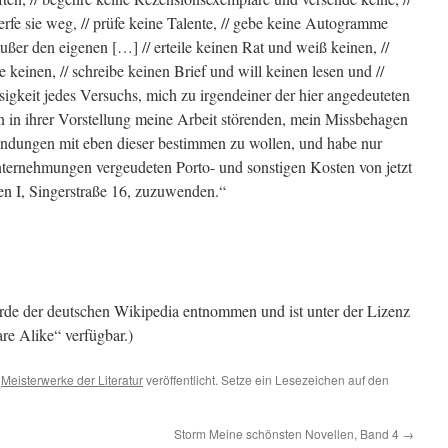
rfe sie weg, // prüfe keine Talente, // gebe keine Autogramme
ßer den eigenen […] // erteile keinen Rat und weiß keinen, //
einen, // schreibe keinen Brief und will keinen lesen und //
osigkeit jedes Versuchs, mich zu irgendeiner der hier angedeuteten
 in ihrer Vorstellung meine Arbeit störenden, mein Missbehagen
dungen mit eben dieser bestimmen zu wollen, und habe nur
 Unternehmungen vergeudeten Porto- und sonstigen Kosten von jetzt
en I, Singerstraße 16, zuzuwenden.“
urde der deutschen Wikipedia entnommen und ist unter der Lizenz
re Alike“ verfügbar.)
,
Meisterwerke der Literatur
veröffentlicht. Setze ein Lesezeichen auf den
Storm Meine schönsten Novellen, Band 4
→