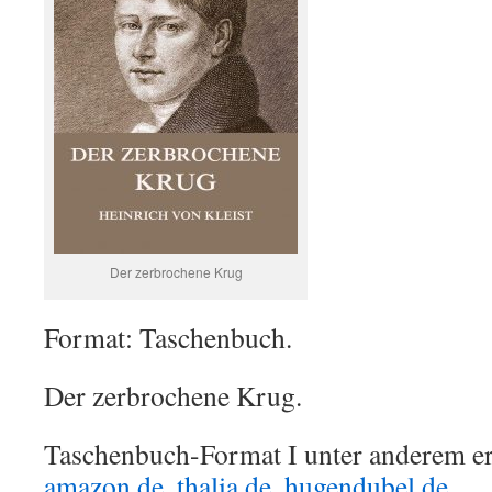
Der zerbrochene Krug
Format: Taschenbuch.
Der zerbrochene Krug.
Taschenbuch-Format I unter anderem erh
amazon.de
,
thalia.de
,
hugendubel.de
, …