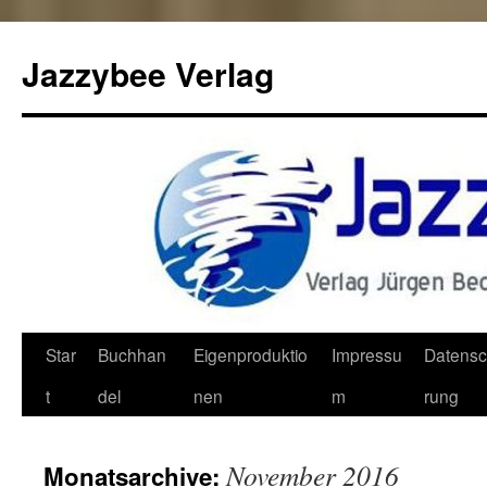
Jazzybee Verlag
Zum
Star
Buchhan
Eigenproduktio
Impressu
Datensc
Inhalt
t
del
nen
m
rung
springen
November 2016
Monatsarchive: