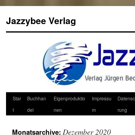
Jazzybee Verlag
Zum
Star
Buchhan
Eigenproduktio
Impressu
Datensc
Inhalt
t
del
nen
m
rung
springen
Dezember 2020
Monatsarchive: