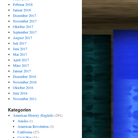
Februar 2018
Januar 2018
Dezember 2017
November 2017
Oktober 2017
September 2017
August 2017
Juli 2017
Juni 2017
Mai 2017
April 2017
März 2017
Januar 2017
Dezember 2016
November 2016
Oktober 2016
Juni 2016
November 2011
Kategorien
American History (English)
(291)
Alaska
(1)
American Revolution
(3)
California
(27)
Civil War
(21)