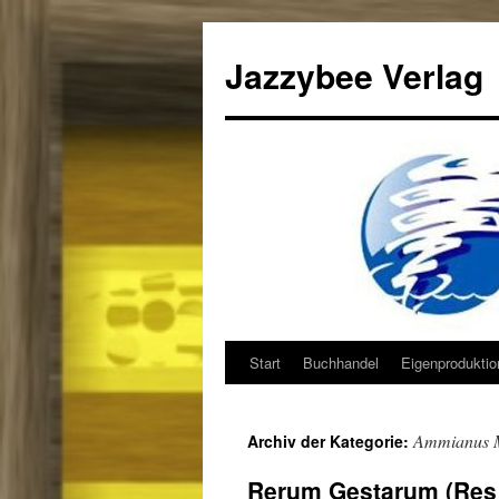
Jazzybee Verlag
Start
Buchhandel
Eigenprodukti
Zum
Inhalt
Ammianus M
Archiv der Kategorie:
springen
Rerum Gestarum (Res 