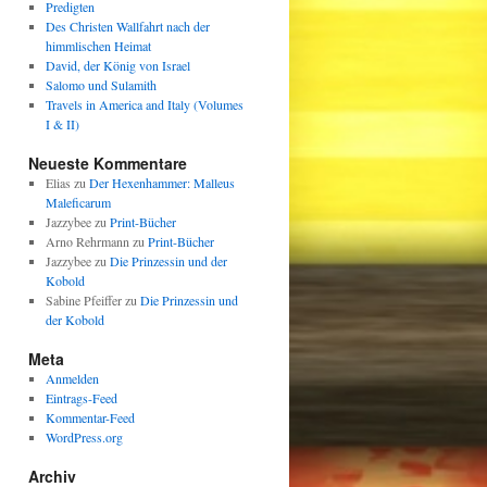
Predigten
Des Christen Wallfahrt nach der
himmlischen Heimat
David, der König von Israel
Salomo und Sulamith
Travels in America and Italy (Volumes
I & II)
Neueste Kommentare
Elias
zu
Der Hexenhammer: Malleus
Maleficarum
Jazzybee
zu
Print-Bücher
Arno Rehrmann
zu
Print-Bücher
Jazzybee
zu
Die Prinzessin und der
Kobold
Sabine Pfeiffer
zu
Die Prinzessin und
der Kobold
Meta
Anmelden
Eintrags-Feed
Kommentar-Feed
WordPress.org
Archiv