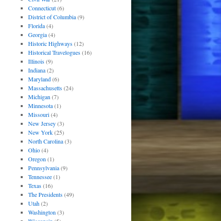
Connecticut
(6)
District of Columbia
(9)
Florida
(4)
Georgia
(4)
Historic Highways
(12)
Historical Travelogues
(16)
Illinois
(9)
Indiana
(2)
Maryland
(6)
Massachusetts
(24)
Michigan
(7)
Minnesota
(1)
Missouri
(4)
New Jersey
(3)
New York
(25)
North Carolina
(3)
Ohio
(4)
Oregon
(1)
Pennsylvania
(9)
Tennessee
(1)
Texas
(16)
The Presidents
(49)
Utah
(2)
Washington
(3)