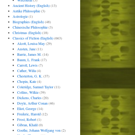
Wisconsin
(5)
Ancient History (English)
(13)
Antike Philosophie
(3)
Astrologie
(1)
Biographies (English)
(48)
Chinesische Philosophie
(3)
Christmas (English)
(18)
Classics of Fiction (English)
(663)
Alcott, Louisa May
(29)
Austen, Jane
(11)
Barrie, James M.
(14)
Baum, L. Frank
(17)
Carroll, Lewis
(7)
Cather, Willa
(4)
Chesterton, G. K.
(37)
Chopin, Kate
(4)
Coleridge, Samuel Taylor
(11)
Collins, Wilkie
(39)
Dickens, Charles
(20)
Doyle, Arthur Conan
(46)
Eliot, George
(14)
Frederic, Harold
(12)
Frost, Robert
(1)
Gibran, Khalil
(0)
Goethe, Johann Wolfgang von
(2)