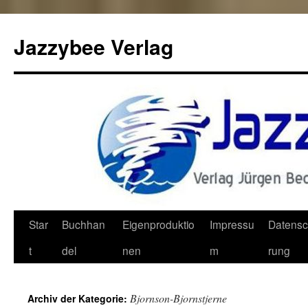
Jazzybee Verlag
Zum
Star
Buchhan
Eigenproduktio
Impressu
Datensc
Inhalt
t
del
nen
m
rung
springen
Bjornson-Bjornstjerne
Archiv der Kategorie: