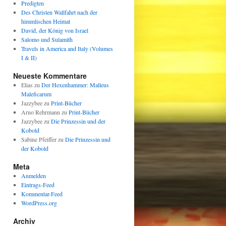
Predigten
Des Christen Wallfahrt nach der
himmlischen Heimat
David, der König von Israel
Salomo und Sulamith
Travels in America and Italy (Volumes
I & II)
Neueste Kommentare
Elias
zu
Der Hexenhammer: Malleus
Maleficarum
Jazzybee
zu
Print-Bücher
Arno Rehrmann
zu
Print-Bücher
Jazzybee
zu
Die Prinzessin und der
Kobold
Sabine Pfeiffer
zu
Die Prinzessin und
der Kobold
Meta
Anmelden
Eintrags-Feed
Kommentar-Feed
WordPress.org
Archiv