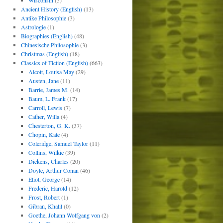
Wisconsin
(5)
Ancient History (English)
(13)
Antike Philosophie
(3)
Astrologie
(1)
Biographies (English)
(48)
Chinesische Philosophie
(3)
Christmas (English)
(18)
Classics of Fiction (English)
(663)
Alcott, Louisa May
(29)
Austen, Jane
(11)
Barrie, James M.
(14)
Baum, L. Frank
(17)
Carroll, Lewis
(7)
Cather, Willa
(4)
Chesterton, G. K.
(37)
Chopin, Kate
(4)
Coleridge, Samuel Taylor
(11)
Collins, Wilkie
(39)
Dickens, Charles
(20)
Doyle, Arthur Conan
(46)
Eliot, George
(14)
Frederic, Harold
(12)
Frost, Robert
(1)
Gibran, Khalil
(0)
Goethe, Johann Wolfgang von
(2)