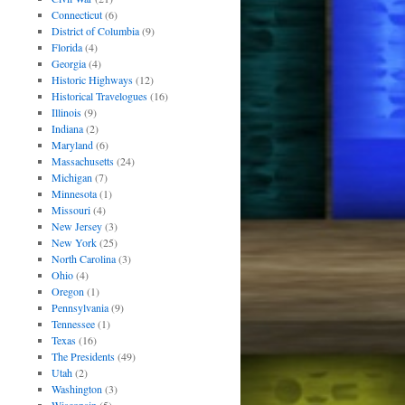
Connecticut
(6)
District of Columbia
(9)
Florida
(4)
Georgia
(4)
Historic Highways
(12)
Historical Travelogues
(16)
Illinois
(9)
Indiana
(2)
Maryland
(6)
Massachusetts
(24)
Michigan
(7)
Minnesota
(1)
Missouri
(4)
New Jersey
(3)
New York
(25)
North Carolina
(3)
Ohio
(4)
Oregon
(1)
Pennsylvania
(9)
Tennessee
(1)
Texas
(16)
The Presidents
(49)
Utah
(2)
Washington
(3)