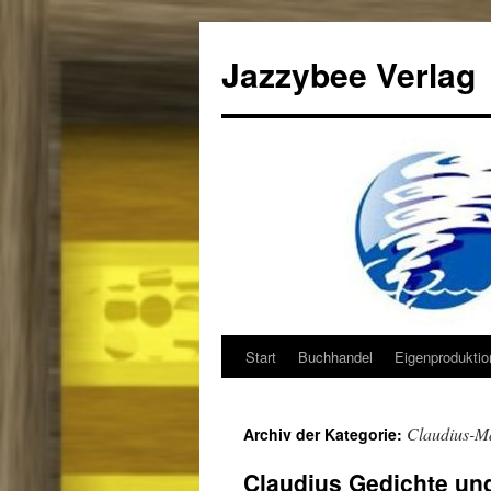
Jazzybee Verlag
Start
Buchhandel
Eigenprodukti
Zum
Inhalt
Claudius-Ma
Archiv der Kategorie:
springen
Claudius Gedichte un