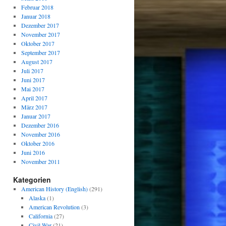
Februar 2018
Januar 2018
Dezember 2017
November 2017
Oktober 2017
September 2017
August 2017
Juli 2017
Juni 2017
Mai 2017
April 2017
März 2017
Januar 2017
Dezember 2016
November 2016
Oktober 2016
Juni 2016
November 2011
Kategorien
American History (English)
(291)
Alaska
(1)
American Revolution
(3)
California
(27)
Civil War
(21)