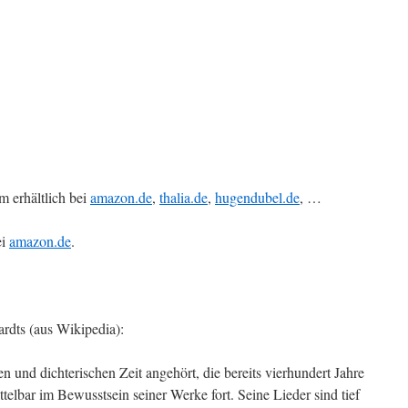
 erhältlich bei
amazon.de
,
thalia.de
,
hugendubel.de
, …
ei
amazon.de
.
dts (aus Wikipedia):
n und dichterischen Zeit angehört, die bereits vierhundert Jahre
ttelbar im Bewusstsein seiner Werke fort. Seine Lieder sind tief