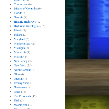
Connecticut
(6)
District of Columbia
(9)
Florida
(4)
Georgia
(4)
Historic Highways
(12)
Historical Travelogues
(16)
Illinois
(9)
Indiana
(2)
Maryland
(6)
Massachusetts
(24)
Michigan
(7)
Minnesota
(1)
Missouri
(4)
New Jersey
(3)
New York
(25)
North Carolina
(3)
Ohio
(4)
Oregon
(1)
Pennsylvania
(9)
Tennessee
(1)
Texas
(16)
The Presidents
(49)
Utah
(2)
Washington
(3)