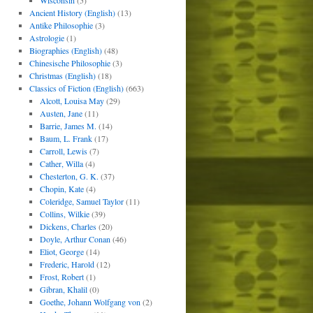
Wisconsin
(5)
Ancient History (English)
(13)
Antike Philosophie
(3)
Astrologie
(1)
Biographies (English)
(48)
Chinesische Philosophie
(3)
Christmas (English)
(18)
Classics of Fiction (English)
(663)
Alcott, Louisa May
(29)
Austen, Jane
(11)
Barrie, James M.
(14)
Baum, L. Frank
(17)
Carroll, Lewis
(7)
Cather, Willa
(4)
Chesterton, G. K.
(37)
Chopin, Kate
(4)
Coleridge, Samuel Taylor
(11)
Collins, Wilkie
(39)
Dickens, Charles
(20)
Doyle, Arthur Conan
(46)
Eliot, George
(14)
Frederic, Harold
(12)
Frost, Robert
(1)
Gibran, Khalil
(0)
Goethe, Johann Wolfgang von
(2)