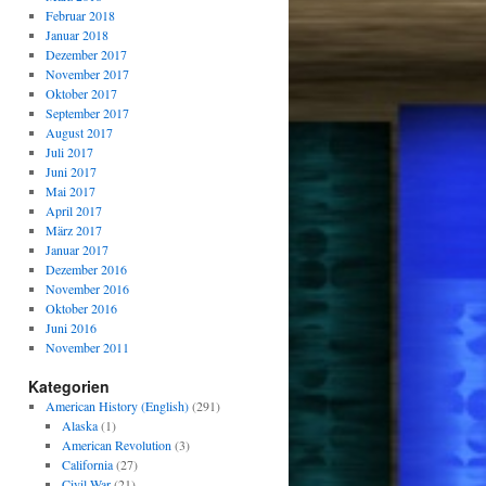
Februar 2018
Januar 2018
Dezember 2017
November 2017
Oktober 2017
September 2017
August 2017
Juli 2017
Juni 2017
Mai 2017
April 2017
März 2017
Januar 2017
Dezember 2016
November 2016
Oktober 2016
Juni 2016
November 2011
Kategorien
American History (English)
(291)
Alaska
(1)
American Revolution
(3)
California
(27)
Civil War
(21)