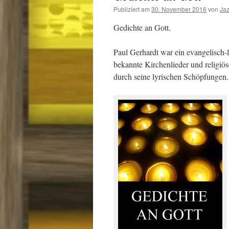
Publiziert am
30. November 2016
von
Ja
Gedichte an Gott.
Paul Gerhardt war ein evangelisch-l
bekannte Kirchenlieder und religiö
durch seine lyrischen Schöpfungen.