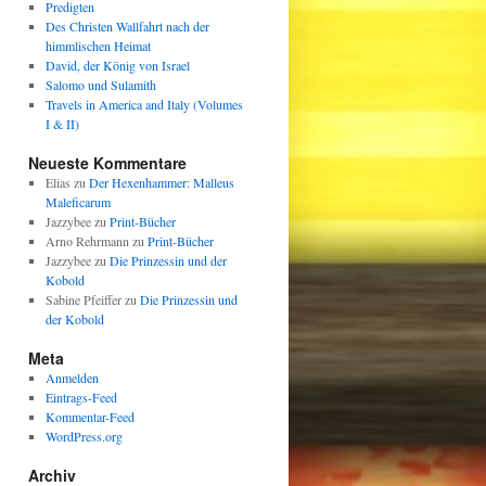
Predigten
Des Christen Wallfahrt nach der
himmlischen Heimat
David, der König von Israel
Salomo und Sulamith
Travels in America and Italy (Volumes
I & II)
Neueste Kommentare
Elias
zu
Der Hexenhammer: Malleus
Maleficarum
Jazzybee
zu
Print-Bücher
Arno Rehrmann
zu
Print-Bücher
Jazzybee
zu
Die Prinzessin und der
Kobold
Sabine Pfeiffer
zu
Die Prinzessin und
der Kobold
Meta
Anmelden
Eintrags-Feed
Kommentar-Feed
WordPress.org
Archiv