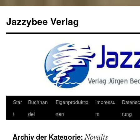
Jazzybee Verlag
Zum
Star
Buchhan
Eigenproduktio
Impressu
Datensc
Inhalt
t
del
nen
m
rung
springen
Novalis
Archiv der Kategorie: