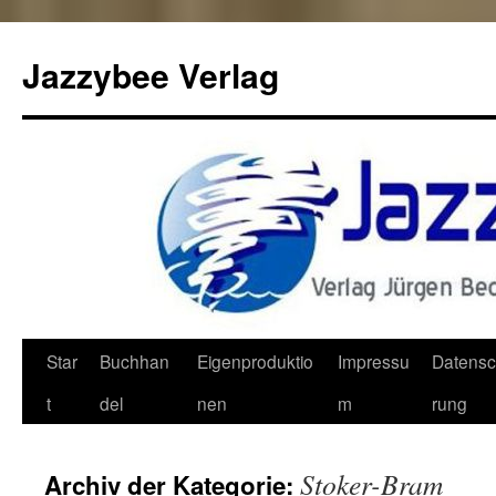
Jazzybee Verlag
Zum
Star
Buchhan
Eigenproduktio
Impressu
Datensc
Inhalt
t
del
nen
m
rung
springen
Stoker-Bram
Archiv der Kategorie: