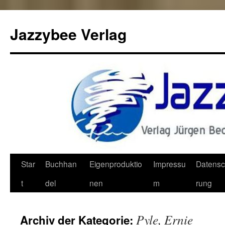
Jazzybee Verlag
Zum
Star
Buchhan
Eigenproduktio
Impressu
Datensc
Inhalt
t
del
nen
m
rung
springen
Pyle, Ernie
Archiv der Kategorie: