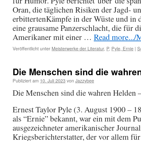
für Humor. Pyle berichtet
über
die spa
Oran, die täglichen Risiken der Jagd- u
erbittertenKämpfe in der Wüste und in 
eine grausame Panzerschlacht, die für d
Amerikaner mit einer …
Read more.../M
Veröffentlicht unter
Meisterwerke der Literatur
,
P
,
Pyle, Ernie
|
S
Die Menschen sind die wahre
Publiziert am
10. Juli 2023
von
Jazzybee
Die Menschen sind die wahren Helden –
Ernest Taylor Pyle (3. August 1900 – 18
als “Ernie” bekannt, war ein mit dem Pul
ausgezeichneter amerikanischer Journal
Kriegsberichterstatter, der vor allem fü