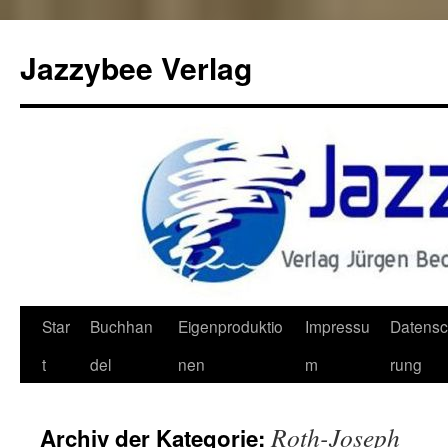
Jazzybee Verlag
Zum
Star
Buchhan
Eigenproduktio
Impressu
Datensc
Inhalt
t
del
nen
m
rung
springen
Roth-Joseph
Archiv der Kategorie: