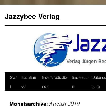
Jazzybee Verlag
Zum
Star
Buchhan
Eigenproduktio
Impressu
Datensc
Inhalt
t
del
nen
m
rung
springen
August 2019
Monatsarchive: