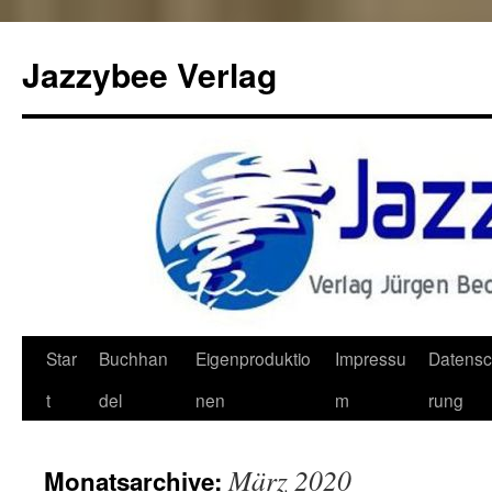
Jazzybee Verlag
Zum
Star
Buchhan
Eigenproduktio
Impressu
Datensc
Inhalt
t
del
nen
m
rung
springen
März 2020
Monatsarchive: