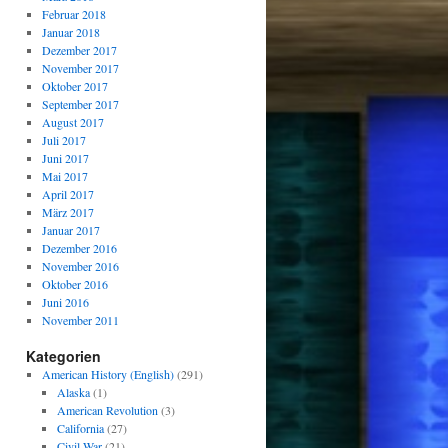
Februar 2018
Januar 2018
Dezember 2017
November 2017
Oktober 2017
September 2017
August 2017
Juli 2017
Juni 2017
Mai 2017
April 2017
März 2017
Januar 2017
Dezember 2016
November 2016
Oktober 2016
Juni 2016
November 2011
Kategorien
American History (English)
(291)
Alaska
(1)
American Revolution
(3)
California
(27)
Civil War
(21)