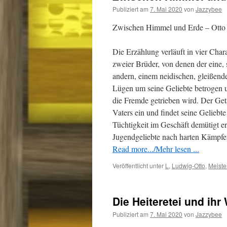
Publiziert am
7. Mai 2020
von
Jazzybee
Zwischen Himmel und Erde – Otto
Die Erzählung verläuft in vier Char
zweier Brüder, von denen der eine, 
andern, einem neidischen, gleißend
Lügen um seine Geliebte betrogen u
die Fremde getrieben wird. Der Getä
Vaters ein und findet seine Geliebt
Tüchtigkeit im Geschäft demütigt er
Jugendgeliebte nach harten Kämpfen
Read more.../Mehr lesen ...
Veröffentlicht unter
L
,
Ludwig-Otto
,
Meiste
Die Heiteretei und ihr
Publiziert am
7. Mai 2020
von
Jazzybee