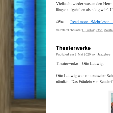
Vielleicht wieder was an den Herrn
länger aufgehalten als nötig wär’. 
»Was …
Read more.../Mehr lesen ..
Veröffentlicht unter
L
,
Ludwig-Otto
,
Meiste
Theaterwerke
Publiziert am
3. Mai 2020
von
Jazzybee
Theaterwerke – Otto Ludwig.
Otto Ludwig war ein deutscher Schri
nämlich “Das Fräulein von Scuderi