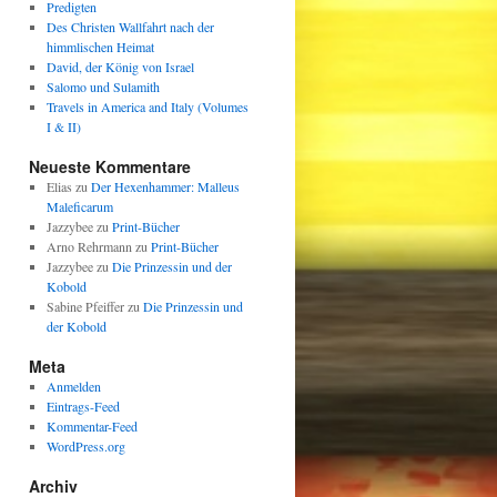
Predigten
Des Christen Wallfahrt nach der
himmlischen Heimat
David, der König von Israel
Salomo und Sulamith
Travels in America and Italy (Volumes
I & II)
Neueste Kommentare
Elias
zu
Der Hexenhammer: Malleus
Maleficarum
Jazzybee
zu
Print-Bücher
Arno Rehrmann
zu
Print-Bücher
Jazzybee
zu
Die Prinzessin und der
Kobold
Sabine Pfeiffer
zu
Die Prinzessin und
der Kobold
Meta
Anmelden
Eintrags-Feed
Kommentar-Feed
WordPress.org
Archiv