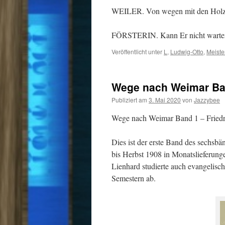
WEILER. Von wegen mit den Holz
FÖRSTERIN. Kann Er nicht war
Veröffentlicht unter
L
,
Ludwig-Otto
,
Meiste
Wege nach Weimar Ba
Publiziert am
3. Mai 2020
von
Jazzybee
Wege nach Weimar Band 1 – Friedr
Dies ist der erste Band des sechs
bis Herbst 1908 in Monatslieferung
Lienhard studierte auch evangelisc
Semestern ab.