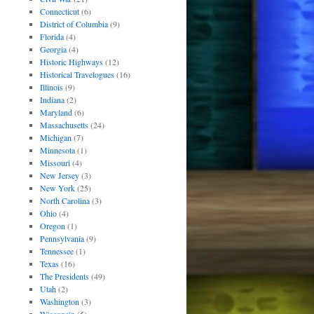
Connecticut
(6)
District of Columbia
(9)
Florida
(4)
Georgia
(4)
Historic Highways
(12)
Historical Travelogues
(16)
Illinois
(9)
Indiana
(2)
Maryland
(6)
Massachusetts
(24)
Michigan
(7)
Minnesota
(1)
Missouri
(4)
New Jersey
(3)
New York
(25)
North Carolina
(3)
Ohio
(4)
Oregon
(1)
Pennsylvania
(9)
Tennessee
(1)
Texas
(16)
The Presidents
(49)
Utah
(2)
Washington
(3)