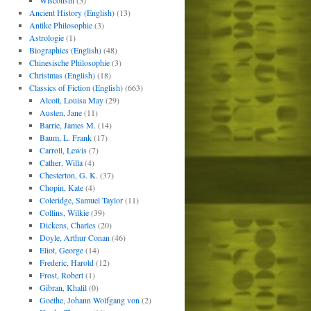
Wisconsin
(5)
Ancient History (English)
(13)
Antike Philosophie
(3)
Astrologie
(1)
Biographies (English)
(48)
Chinesische Philosophie
(3)
Christmas (English)
(18)
Classics of Fiction (English)
(663)
Alcott, Louisa May
(29)
Austen, Jane
(11)
Barrie, James M.
(14)
Baum, L. Frank
(17)
Carroll, Lewis
(7)
Cather, Willa
(4)
Chesterton, G. K.
(37)
Chopin, Kate
(4)
Coleridge, Samuel Taylor
(11)
Collins, Wilkie
(39)
Dickens, Charles
(20)
Doyle, Arthur Conan
(46)
Eliot, George
(14)
Frederic, Harold
(12)
Frost, Robert
(1)
Gibran, Khalil
(0)
Goethe, Johann Wolfgang von
(2)