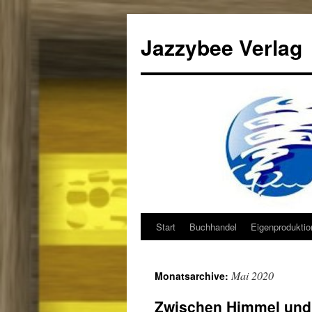
Jazzybee Verlag
Start
Buchhandel
Eigenprodukti
Zum
Inhalt
Mai 2020
Monatsarchive:
springen
Zwischen Himmel und