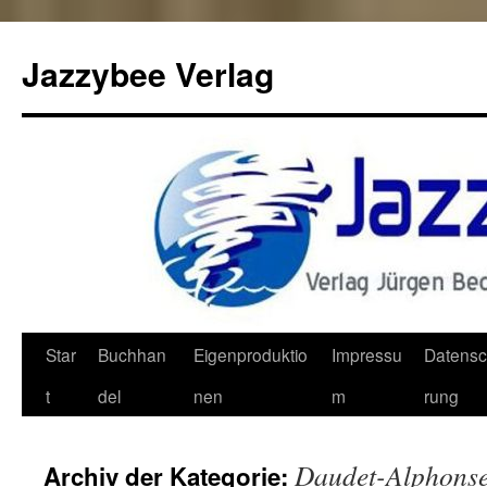
Jazzybee Verlag
Zum
Star
Buchhan
Eigenproduktio
Impressu
Datensc
Inhalt
t
del
nen
m
rung
springen
Daudet-Alphons
Archiv der Kategorie: