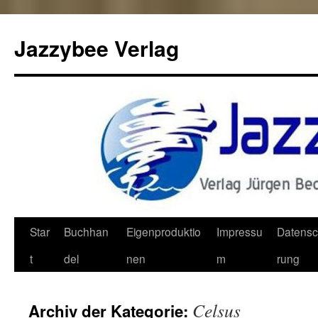
Jazzybee Verlag
Zum
Star
Buchhan
Eigenproduktio
Impressu
Datensc
Inhalt
t
del
nen
m
rung
springen
Celsus
Archiv der Kategorie: