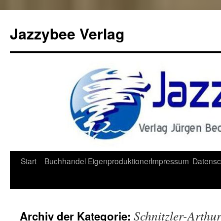
Jazzybee Verlag
Zum
Start
Buchhandel
Eigenproduktionen
Impressum
Datensc
Inhalt
springen
Schnitzler-Arthu
Archiv der Kategorie: