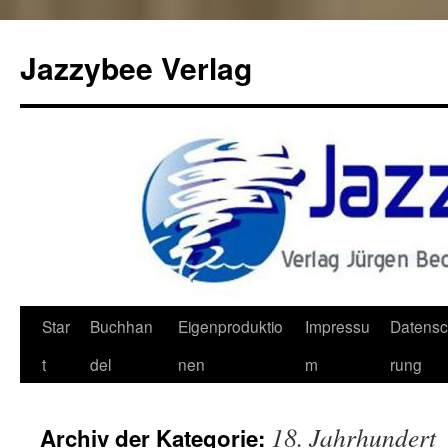
Jazzybee Verlag
Zum
Star
Buchhan
Eigenproduktio
Impressu
Datensc
Inhalt
t
del
nen
m
rung
springen
18. Jahrhundert
Archiv der Kategorie: