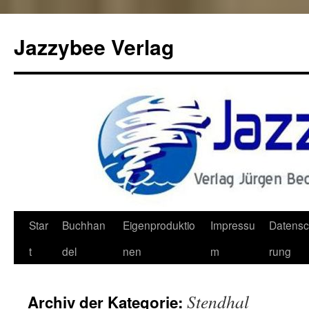
Jazzybee Verlag
Zum
Star
Buchhan
Eigenproduktio
Impressu
Datensc
Inhalt
t
del
nen
m
rung
springen
Stendhal
Archiv der Kategorie: