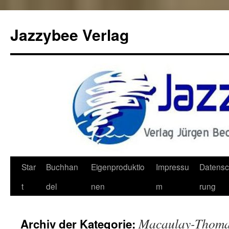
Jazzybee Verlag
Zum
Star
Buchhan
Eigenproduktio
Impressu
Datensc
Inhalt
t
del
nen
m
rung
springen
Macaulay-Thoma
Archiv der Kategorie: