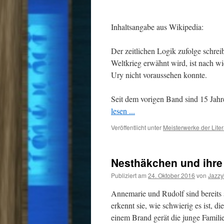
Inhaltsangabe aus Wikipedia:
Der zeitlichen Logik zufolge schre
Weltkrieg erwähnt wird, ist nach wi
Ury nicht voraussehen konnte.
Seit dem vorigen Band sind 15 Ja
lesen ...
Veröffentlicht unter
Meisterwerke der Liter
Nesthäkchen und ihre
Publiziert am
24. Oktober 2016
von
Jazz
Annemarie und Rudolf sind bereits s
erkennt sie, wie schwierig es ist, 
einem Brand gerät die junge Familie