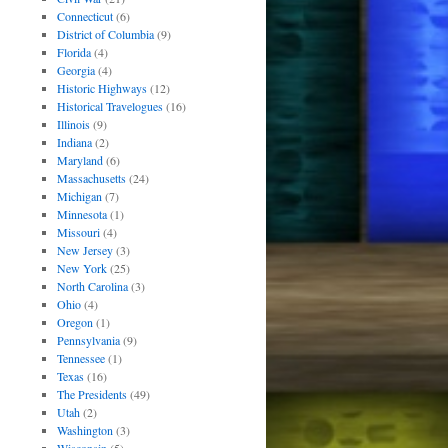
Connecticut
(6)
District of Columbia
(9)
Florida
(4)
Georgia
(4)
Historic Highways
(12)
Historical Travelogues
(16)
Illinois
(9)
Indiana
(2)
Maryland
(6)
Massachusetts
(24)
Michigan
(7)
Minnesota
(1)
Missouri
(4)
New Jersey
(3)
New York
(25)
North Carolina
(3)
Ohio
(4)
Oregon
(1)
Pennsylvania
(9)
Tennessee
(1)
Texas
(16)
The Presidents
(49)
Utah
(2)
Washington
(3)