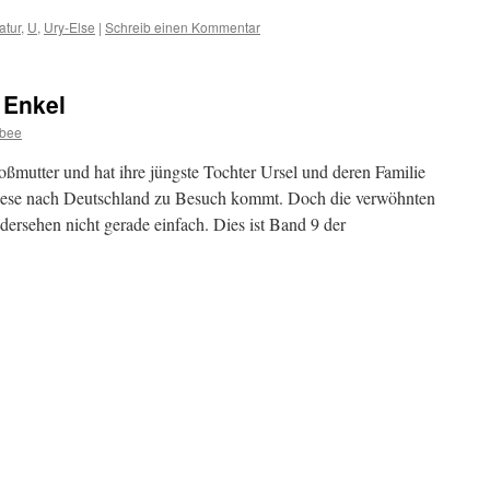
atur
,
U
,
Ury-Else
|
Schreib einen Kommentar
 Enkel
ybee
oßmutter und hat ihre jüngste Tochter Ursel und deren Familie
 diese nach Deutschland zu Besuch kommt. Doch die verwöhnten
rsehen nicht gerade einfach. Dies ist Band 9 der