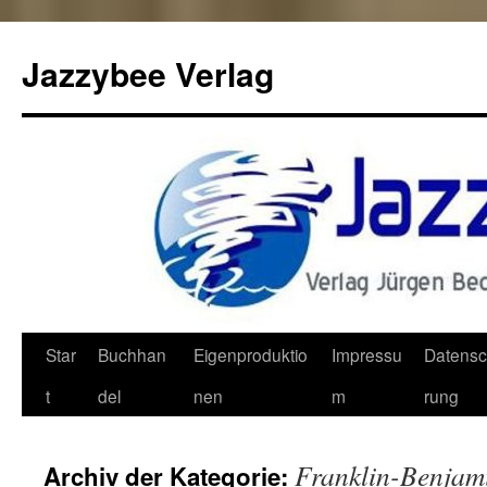
Jazzybee Verlag
Zum
Star
Buchhan
Eigenproduktio
Impressu
Datensc
Inhalt
t
del
nen
m
rung
springen
Franklin-Benjam
Archiv der Kategorie: