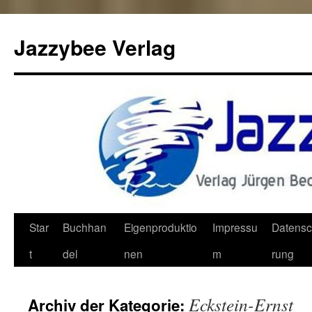
Jazzybee Verlag
Zum
Star
Buchhan
Eigenproduktio
Impressu
Datensc
Inhalt
t
del
nen
m
rung
springen
Eckstein-Ernst
Archiv der Kategorie: