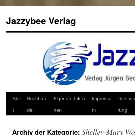
Jazzybee Verlag
Zum
Star
Buchhan
Eigenproduktio
Impressu
Datensc
Inhalt
t
del
nen
m
rung
springen
Shelley-Mary Wol
Archiv der Kategorie: