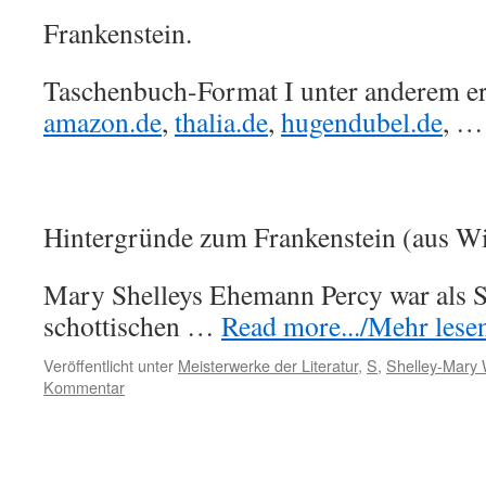
Frankenstein.
Taschenbuch-Format I unter anderem erh
amazon.de
,
thalia.de
,
hugendubel.de
, …
Hintergründe zum Frankenstein (aus Wi
Mary Shelleys Ehemann Percy war als S
schottischen …
Read more.../Mehr lesen 
Veröffentlicht unter
Meisterwerke der Literatur
,
S
,
Shelley-Mary 
Kommentar