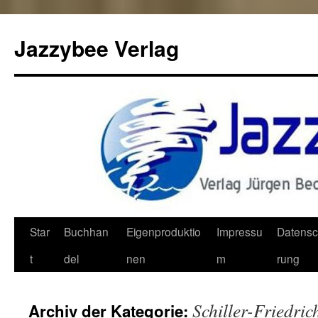
Jazzybee Verlag
Zum
Star
Buchhan
Eigenproduktio
Impressu
Datensc
Inhalt
t
del
nen
m
rung
springen
Schiller-Friedric
Archiv der Kategorie: