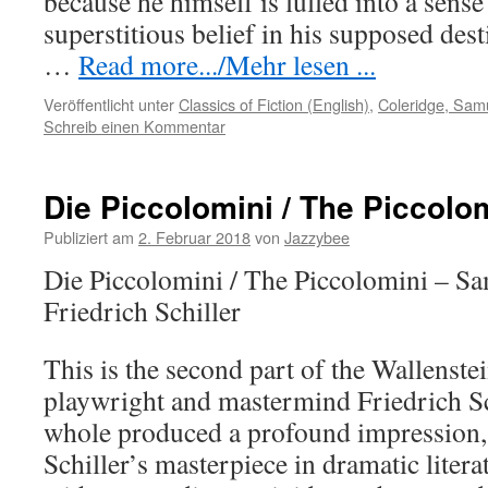
because he himself is lulled into a sense
superstitious belief in his supposed dest
…
Read more.../Mehr lesen ...
Veröffentlicht unter
Classics of Fiction (English)
,
Coleridge, Samu
Schreib einen Kommentar
Die Piccolomini / The Piccolo
Publiziert am
2. Februar 2018
von
Jazzybee
Die Piccolomini / The Piccolomini – Sa
Friedrich Schiller
This is the second part of the Wallenst
playwright and mastermind Friedrich Sc
whole produced a profound impression, a
Schiller’s masterpiece in dramatic litera