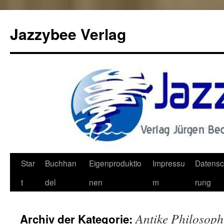
Jazzybee Verlag
Zum
Star
Buchhan
Eigenproduktio
Impressu
Datensc
Inhalt
t
del
nen
m
rung
springen
Antike Philosoph
Archiv der Kategorie: