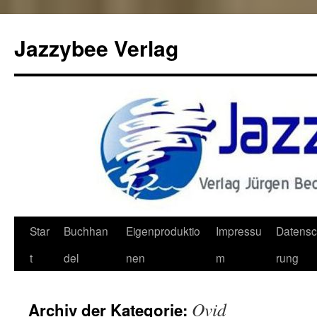
Jazzybee Verlag
Zum
Star
Buchhan
Eigenproduktio
Impressu
Datensc
Inhalt
t
del
nen
m
rung
springen
Ovid
Archiv der Kategorie: