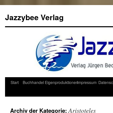
Jazzybee Verlag
Zum
Start
Buchhandel
Eigenproduktionen
Impressum
Datensc
Inhalt
springen
Aristoteles
Archiv der Kategorie: