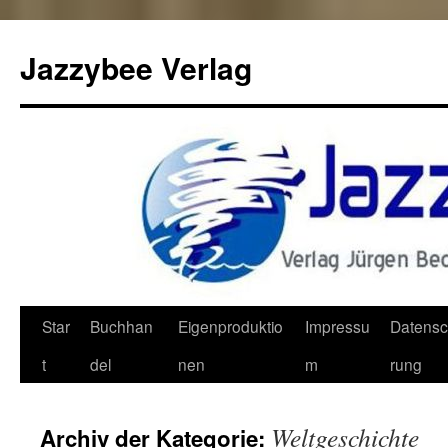
Jazzybee Verlag
Zum
Star
Buchhan
Eigenproduktio
Impressu
Datensc
Inhalt
t
del
nen
m
rung
springen
Weltgeschichte
Archiv der Kategorie: