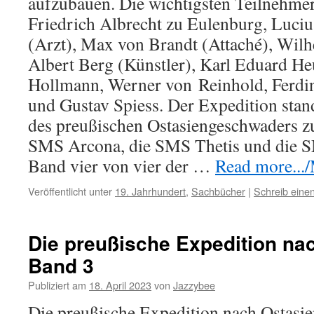
aufzubauen. Die wichtigsten Teilnehme
Friedrich Albrecht zu Eulenburg, Luci
(Arzt), Max von Brandt (Attaché), Wilh
Albert Berg (Künstler), Karl Eduard He
Hollmann, Werner von
Reinhold,
Ferdi
und Gustav Spiess. Der Expedition stan
des preußischen Ostasiengeschwaders z
SMS Arcona, die SMS Thetis und die SM
Band vier von vier der …
Read more.../
Veröffentlicht unter
19. Jahrhundert
,
Sachbücher
|
Schreib ein
Die preußische Expedition na
Band 3
Publiziert am
18. April 2023
von
Jazzybee
Die preußische Expedition nach Ostasie