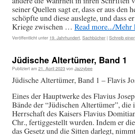
andere die Wahrheit in ihren Schriften 
seiner Quellen sagt er, dass er aus den 
schöpfte und diese auslegte, und dass e
Kriege zwischen …
Read more.../Mehr l
Veröffentlicht unter
19. Jahrhundert
,
Sachbücher
|
Schreib ein
Jüdische Altertümer, Band 1
Publiziert am
21. April 2023
von
Jazzybee
Jüdische Altertümer, Band 1 – Flavis J
Eines der Hauptwerke des Flavius Josep
Bände der “Jüdischen Altertümer”, die i
Herrschaft des Kaisers Flavius Domitian
Chr., fertiggestellt wurden. Indem er di
das Gesetz und die Sitten darlegt, nimmt