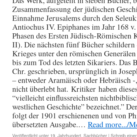
Das Werk, aufgeteilt in sieben Bücher, b
Zusammenfassung der jüdischen Geschi
Einnahme Jerusalems durch den Seleuk
Antiochus IV. Epiphanes im Jahr 168 v. 
Phasen des Ersten Jüdisch-Römischen K
II). Die nächsten fünf Bücher schildern
Krieges unter den römischen Generälen
bis zum Tod des letzten Sikariers. Das
Chr. geschrieben, ursprünglich in Jose
– entweder Aramäisch oder Hebräisch -,
nicht überlebt hat.
Kritiker
haben dieses
“vielleicht einflussreichsten nichtbiblis
westlichen Geschichte” bezeichnet.” Der
folgt der 1901 erschienenen und von Ph
übersetzten Ausgabe.…
Read more.../Me
Veröffentlicht unter
19. Jahrhundert
,
Sachbücher
|
Schreib ein