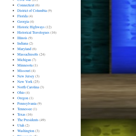
Connecticut
(6)
District of Columbia
(9)
Florida
(4)
Georgia
(4)
Historic Highways
(12)
Historical Travelogues
(16)
Illinois
(9)
Indiana
(2)
Maryland
(6)
Massachusetts
(24)
Michigan
(7)
Minnesota
(1)
Missouri
(4)
New Jersey
(3)
New York
(25)
North Carolina
(3)
Ohio
(4)
Oregon
(1)
Pennsylvania
(9)
Tennessee
(1)
Texas
(16)
The Presidents
(49)
Utah
(2)
Washington
(3)