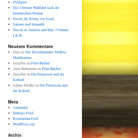
Predigten
Des Christen Wallfahrt nach der
himmlischen Heimat
David, der König von Israel
Salomo und Sulamith
Travels in America and Italy (Volumes
I & II)
Neueste Kommentare
Elias
zu
Der Hexenhammer: Malleus
Maleficarum
Jazzybee
zu
Print-Bücher
Arno Rehrmann
zu
Print-Bücher
Jazzybee
zu
Die Prinzessin und der
Kobold
Sabine Pfeiffer
zu
Die Prinzessin und
der Kobold
Meta
Anmelden
Eintrags-Feed
Kommentar-Feed
WordPress.org
Archiv