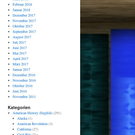
Februar 2018
Januar 2018
Dezember 2017
November 2017
Oktober 2017
September 2017
August 2017
Juli 2017
Juni 2017
Mai 2017
April 2017
März 2017
Januar 2017
Dezember 2016
November 2016
Oktober 2016
Juni 2016
November 2011
Kategorien
American History (English)
(291)
Alaska
(1)
American Revolution
(3)
California
(27)
Civil War
(21)