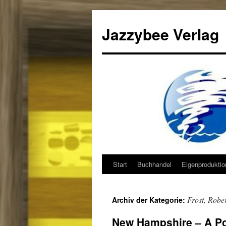
Jazzybee Verlag
Start
Buchhandel
Eigenprodukti
Zum
Inhalt
Frost, Robe
Archiv der Kategorie:
springen
New Hampshire – A Po