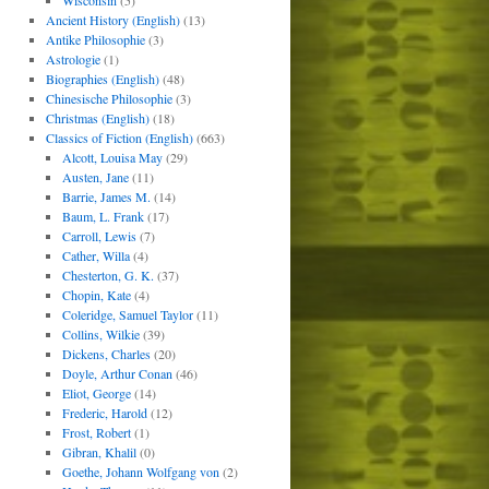
Wisconsin
(5)
Ancient History (English)
(13)
Antike Philosophie
(3)
Astrologie
(1)
Biographies (English)
(48)
Chinesische Philosophie
(3)
Christmas (English)
(18)
Classics of Fiction (English)
(663)
Alcott, Louisa May
(29)
Austen, Jane
(11)
Barrie, James M.
(14)
Baum, L. Frank
(17)
Carroll, Lewis
(7)
Cather, Willa
(4)
Chesterton, G. K.
(37)
Chopin, Kate
(4)
Coleridge, Samuel Taylor
(11)
Collins, Wilkie
(39)
Dickens, Charles
(20)
Doyle, Arthur Conan
(46)
Eliot, George
(14)
Frederic, Harold
(12)
Frost, Robert
(1)
Gibran, Khalil
(0)
Goethe, Johann Wolfgang von
(2)