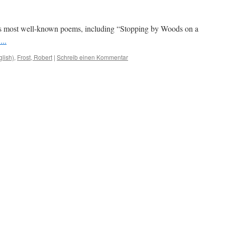
t’s most well-known poems, including “Stopping by Woods on a
...
glish)
,
Frost, Robert
|
Schreib einen Kommentar