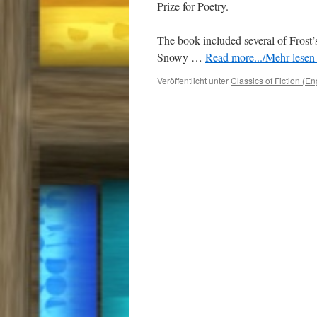
Prize for Poetry.
The book included several of Fros
Snowy …
Read more.../Mehr lesen 
Veröffentlicht unter
Classics of Fiction (En