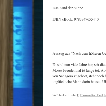
Das Kind der Sühne.
ISBN eBook: 9783849655440.
Auszug aus “Nach dem höheren Ge
Es sind nun viele Jahre her, seit di
Moses Freudenthal ist lange tot. A
von Sadagóra zugehört, steht noch he
unglückliche Mann darin hauste. Ü
...
Veröffentlicht unter
F
,
Franzos-Karl Emil
,
M