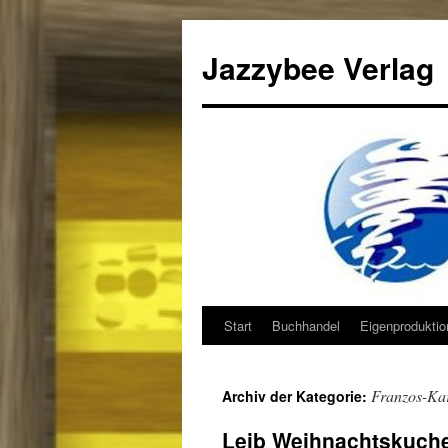
Jazzybee Verlag
Start
Buchhandel
Eigenprodukti
Zum
Inhalt
Franzos-Kar
Archiv der Kategorie:
springen
Leib Weihnachtskuche