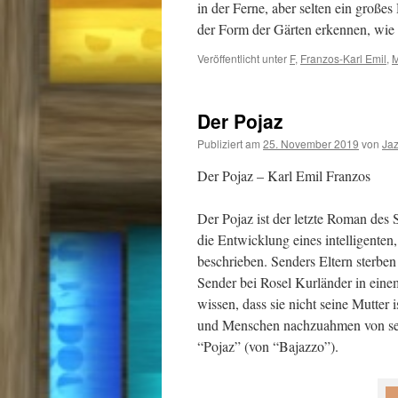
in der Ferne, aber selten ein große
der Form der Gärten erkennen, wi
Veröffentlicht unter
F
,
Franzos-Karl Emil
,
M
Der Pojaz
Publiziert am
25. November 2019
von
Ja
Der Pojaz – Karl Emil Franzos
Der Pojaz ist der letzte Roman des S
die Entwicklung eines intelligenten
beschrieben. Senders Eltern sterben
Sender bei Rosel Kurländer in eine
wissen, dass sie nicht seine Mutter
und Menschen nachzuahmen von sei
“Pojaz” (von “Bajazzo”).