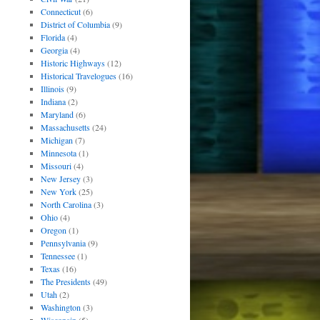
Connecticut
(6)
District of Columbia
(9)
Florida
(4)
Georgia
(4)
Historic Highways
(12)
Historical Travelogues
(16)
Illinois
(9)
Indiana
(2)
Maryland
(6)
Massachusetts
(24)
Michigan
(7)
Minnesota
(1)
Missouri
(4)
New Jersey
(3)
New York
(25)
North Carolina
(3)
Ohio
(4)
Oregon
(1)
Pennsylvania
(9)
Tennessee
(1)
Texas
(16)
The Presidents
(49)
Utah
(2)
Washington
(3)