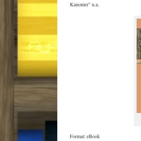
Kanonier” u.a.
Format: eBook