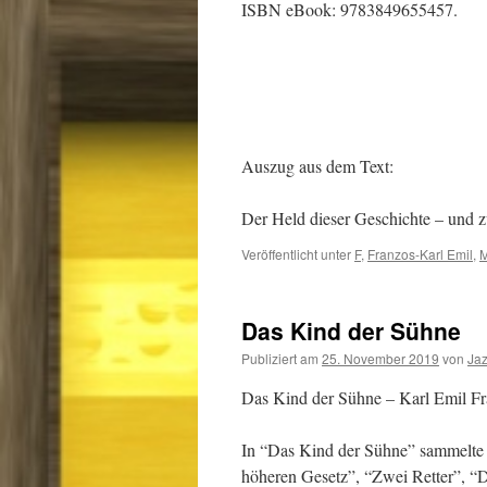
ISBN eBook: 9783849655457.
Auszug aus dem Text:
Der Held dieser Geschichte – und 
Veröffentlicht unter
F
,
Franzos-Karl Emil
,
M
Das Kind der Sühne
Publiziert am
25. November 2019
von
Ja
Das Kind der Sühne – Karl Emil F
In “Das Kind der Sühne” sammelte 
höheren Gesetz”, “Zwei Retter”, “