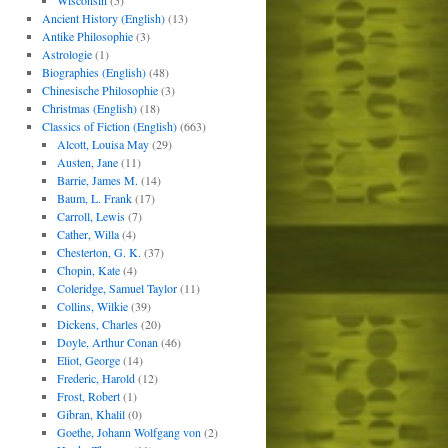
Wisconsin
(5)
Ancient History (English)
(13)
Antike Philosophie
(3)
Astrologie
(1)
Biographies (English)
(48)
Chinesische Philosophie
(3)
Christmas (English)
(18)
Classics of Fiction (English)
(663)
Alcott, Louisa May
(29)
Austen, Jane
(11)
Barrie, James M.
(14)
Baum, L. Frank
(17)
Carroll, Lewis
(7)
Cather, Willa
(4)
Chesterton, G. K.
(37)
Chopin, Kate
(4)
Coleridge, Samuel Taylor
(11)
Collins, Wilkie
(39)
Dickens, Charles
(20)
Doyle, Arthur Conan
(46)
Eliot, George
(14)
Frederic, Harold
(12)
Frost, Robert
(1)
Gibran, Khalil
(0)
Goethe, Johann Wolfgang von
(2)