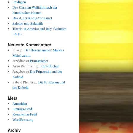
Predigten
Des Christen Wallfahrt nach der
himmlischen Heimat
David, der König von Israel
Salomo und Sulamith
Travels in America and Italy (Volumes
I & II)
Neueste Kommentare
Elias
zu
Der Hexenhammer: Malleus
Maleficarum
Jazzybee
zu
Print-Bücher
Arno Rehrmann
zu
Print-Bücher
Jazzybee
zu
Die Prinzessin und der
Kobold
Sabine Pfeiffer
zu
Die Prinzessin und
der Kobold
Meta
Anmelden
Eintrags-Feed
Kommentar-Feed
WordPress.org
Archiv