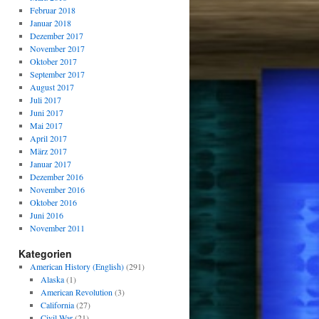
Februar 2018
Januar 2018
Dezember 2017
November 2017
Oktober 2017
September 2017
August 2017
Juli 2017
Juni 2017
Mai 2017
April 2017
März 2017
Januar 2017
Dezember 2016
November 2016
Oktober 2016
Juni 2016
November 2011
Kategorien
American History (English)
(291)
Alaska
(1)
American Revolution
(3)
California
(27)
Civil War
(21)