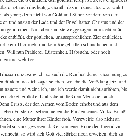
stbarer ist auch das heilige Geräth, das in, deiner Seele verwahrt
 als jener; denn nicht von Gold und Silber, sondern von der
e er, und anstatt der Lade und der Engel hatten Christus und der
ihm genommen. Nun aber sind sie weggezogen, nun steht er öd
s entblößt, der göttlichen, unaussprechlichen Zier entkleidet,
ubt; kein Thor mehr und kein Riegel; allen schändlichen und
en. Will nun Prahlerei, Lüsternheit, Habsucht, oder noch
 niemand wehrt es.
l diesem unzugänglich, so auch die Reinheit deiner Gesinnung es
n dünken, was ich sage, solchen, welche die Verödung jetzt und
n trauere und weine ich, und ich werde damit nicht aufhören, bis
Herrlichkeit erblicke. Und scheint dieß den Menschen auch
. Denn Er ists, der den Armen vom Boden erhebt und aus dem
neben Fürsten zu setzen, neben die Fürsten seines Volks. Er läßt
nen, eine Mutter ihrer Kinder froh. Verzweifle also nicht an
eufel so stark gewesen, daß er von jener Höhe der Tugend zur
 vermocht, so wird sich Gott viel stärker noch erweisen, dich zu