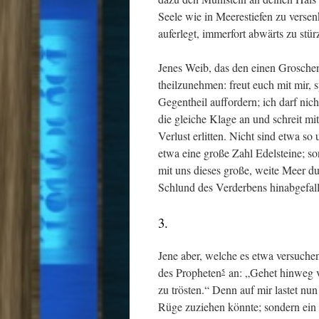
Seele wie in Meerestiefen zu verse
auferlegt, immerfort abwärts zu stür
Jenes Weib, das den einen Grosche
theilzunehmen: freut euch mit mir,
Gegentheil auffordern; ich darf nich
die gleiche Klage an und schreit mi
Verlust erlitten. Nicht sind etwa s
etwa eine große Zahl Edelsteine; so
mit uns dieses große, weite Meer du
Schlund des Verderbens hinabgefal
3.
Jene aber, welche es etwa versuche
des Propheten
an: „Gehet hinweg vo
5
zu trösten.“ Denn auf mir lastet nu
Rüge zuziehen könnte; sondern ein 