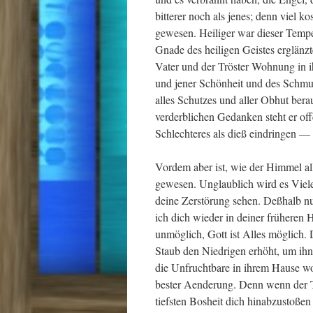
bitterer noch als jenes; denn viel ko
gewesen. Heiliger war dieser Tempel
Gnade des heiligen Geistes erglänzt
Vater und der Tröster Wohnung in 
und jener Schönheit und des Schmuck
alles Schutzes und aller Obhut bera
verderblichen Gedanken steht er off
Schlechteres als dieß eindringen —
Vordem aber ist, wie der Himmel al
gewesen. Unglaublich wird es Viele
deine Zerstörung sehen. Deßhalb nu
ich dich wieder in deiner früheren 
unmöglich, Gott ist Alles möglich
Staub den Niedrigen erhöht, um ihn 
die Unfruchtbare in ihrem Hause woh
bester Aenderung. Denn wenn der T
tiefsten Bosheit dich hinabzustoßen