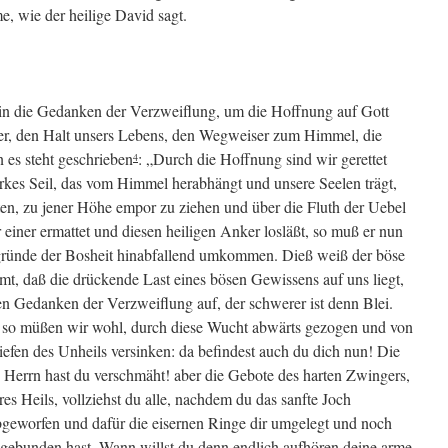
e, wie der heilige David sagt.
 in die Gedanken der Verzweiflung, um die Hoffnung auf Gott
ker, den Halt unsers Lebens, den Wegweiser zum Himmel, die
 es steht geschrieben
: „Durch die Hoffnung sind wir gerettet
4
arkes Seil, das vom Himmel herabhängt und unsere Seelen trägt,
lten, zu jener Höhe empor zu ziehen und über die Fluth der Uebel
einer ermattet und diesen heiligen Anker losläßt, so muß er nun
bgründe der Bosheit hinabfallend umkommen. Dieß weiß der böse
, daß die drückende Last eines bösen Gewissens auf uns liegt,
 den Gedanken der Verzweiflung auf, der schwerer ist denn Blei.
n, so müßen wir wohl, durch diese Wucht abwärts gezogen und von
iefen des Unheils versinken: da befindest auch du dich nun! Die
Herrn hast du verschmäht! aber die Gebote des harten Zwingers,
es Heils, vollziehst du alle, nachdem du das sanfte Joch
bgeworfen und dafür die eisernen Ringe dir umgelegt und noch
gebunden hast. Wann willst du denn endlich aufhören deine arme