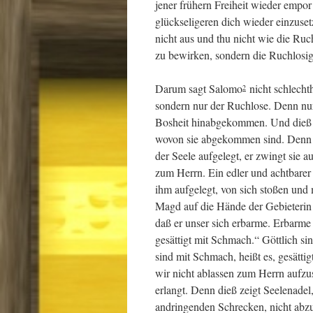
jener frühern Freiheit wieder empor
glückseligeren dich wieder einzuse
nicht aus und thu nicht wie die Ru
zu bewirken, sondern die Ruchlosigk
Darum sagt Salomo
nicht schlechthi
2
sondern nur der Ruchlose. Denn nur
Bosheit hinabgekommen. Und dieß is
wovon sie abgekommen sind. Denn 
der Seele aufgelegt, er zwingt sie 
zum Herrn. Ein edler und achtbare
ihm aufgelegt, von sich stoßen und
Magd auf die Hände der Gebieterin 
daß er unser sich erbarme. Erbarme
gesättigt mit Schmach.“ Göttlich si
sind mit Schmach, heißt es, gesätt
wir nicht ablassen zum Herrn aufzu
erlangt. Denn dieß zeigt Seelenadel
andringenden Schrecken, nicht abzu