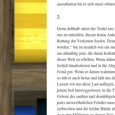
auszuharren bis er sich unser erbarm
2.
Denn deßhalb stürzt der Teufel uns
uns zu entreißen, diesen festen An
Rettung der Verlornen Seelen. Denn
worden.“ Sie ist nemlich wie ein st
um allmählig jene, die daran festha
dieser Welt zu erbeben. Wenn daher 
freilich hinabstürzen und in die A
Feind gut. Wenn er darum wahrnimmt
so tritt er auch heran und lädt uns
Lassen wir uns diese Last auflege
jenem Seil hinweggerissen, in die T
Gebote des sanften und demüthigen 
jenes unversöhnlichen Feindes unser
zerbrochen und die leichte Bürde a
dazu den Mühlstein an deinen Hals 