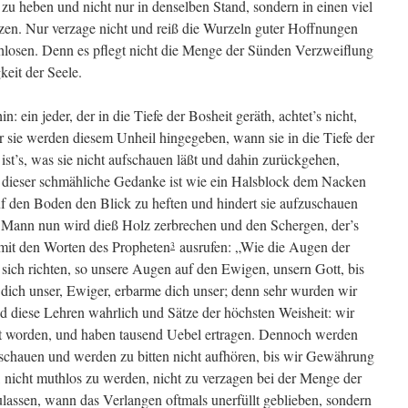
 zu heben und nicht nur in denselben Stand, sondern in einen viel
tzen. Nur verzage nicht und reiß die Wurzeln guter Hoffnungen
chlosen. Denn es pflegt nicht die Menge der Sünden Verzweiflung
eit der Seele.
n: ein jeder, der in die Tiefe der Bosheit geräth, achtet’s nicht,
 sie werden diesem Unheil hingegeben, wann sie in die Tiefe der
t’s, was sie nicht aufschauen läßt und dahin zurückgehen,
dieser schmähliche Gedanke ist wie ein Halsblock dem Nacken
auf den Boden den Blick zu heften und hindert sie aufzuschauen
r Mann nun wird dieß Holz zerbrechen und den Schergen, der’s
 mit den Worten des Propheten
ausrufen: „Wie die Augen der
3
sich richten, so unsere Augen auf den Ewigen, unsern Gott, bis
 dich unser, Ewiger, erbarme dich unser; denn sehr wurden wir
nd diese Lehren wahrlich und Sätze der höchsten Weisheit: wir
igt worden, und haben tausend Uebel ertragen. Dennoch werden
schauen und werden zu bitten nicht aufhören, bis wir Gewährung
, nicht muthlos zu werden, nicht zu verzagen bei der Menge der
lassen, wann das Verlangen oftmals unerfüllt geblieben, sondern