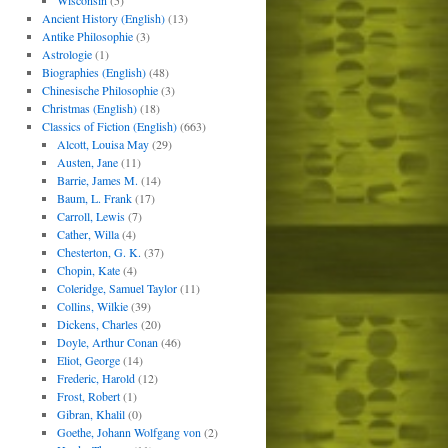
Wisconsin
(5)
Ancient History (English)
(13)
Antike Philosophie
(3)
Astrologie
(1)
Biographies (English)
(48)
Chinesische Philosophie
(3)
Christmas (English)
(18)
Classics of Fiction (English)
(663)
Alcott, Louisa May
(29)
Austen, Jane
(11)
Barrie, James M.
(14)
Baum, L. Frank
(17)
Carroll, Lewis
(7)
Cather, Willa
(4)
Chesterton, G. K.
(37)
Chopin, Kate
(4)
Coleridge, Samuel Taylor
(11)
Collins, Wilkie
(39)
Dickens, Charles
(20)
Doyle, Arthur Conan
(46)
Eliot, George
(14)
Frederic, Harold
(12)
Frost, Robert
(1)
Gibran, Khalil
(0)
Goethe, Johann Wolfgang von
(2)