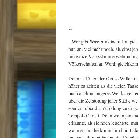
1.
„Wer gibt Wasser meinem Haupte,
nun an, viel mehr noch, als einst j
um ganze Volksstämme wehmüthig zu
Völkerschaften an Werth gleichkommt,
Denn ist Einer, der Gottes Willen t
höher zu achten als die vielen Tau
mich auch in längeres Wehklagen er
über die Zerstörung jener Städte we
sondern über die Verödung einer go
Tempels Christi. Denn wenn jemand 
erkannte, als sie noch leuchtete, m
wann er nun herkommt und hört, daß
und es verbrannt haben, die Engel, 