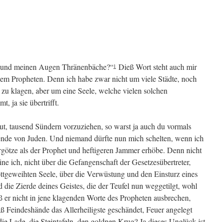
 und meinen Augen Thränenbäche?“
Dieß Wort steht auch mir
1
enem Propheten. Denn ich habe zwar nicht um viele Städte, noch
 klagen, aber um eine Seele, welche vielen solchen
 ja sie übertrifft.
hut, tausend Sündern vorzuziehen, so warst ja auch du vormals
sende von Juden. Und niemand dürfte nun mich schelten, wenn ich
götze als der Prophet und heftigeren Jammer erhöbe. Denn nicht
ine ich, nicht über die Gefangenschaft der Gesetzesübertreter,
ttgeweihten Seele, über die Verwüstung und den Einsturz eines
die Zierde deines Geistes, die der Teufel nun weggetilgt, wohl
uß er nicht in jene klagenden Worte des Propheten ausbrechen,
 Feindeshände das Allerheiligste geschändet, Feuer angelegt
die Lade, die Steintafeln, den goldnen Krug? Ja dieses Unglück ist