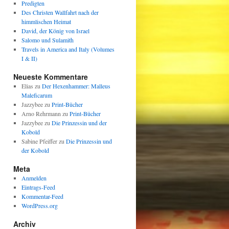
Predigten
Des Christen Wallfahrt nach der
himmlischen Heimat
David, der König von Israel
Salomo und Sulamith
Travels in America and Italy (Volumes
I & II)
Neueste Kommentare
Elias
zu
Der Hexenhammer: Malleus
Maleficarum
Jazzybee
zu
Print-Bücher
Arno Rehrmann
zu
Print-Bücher
Jazzybee
zu
Die Prinzessin und der
Kobold
Sabine Pfeiffer
zu
Die Prinzessin und
der Kobold
Meta
Anmelden
Eintrags-Feed
Kommentar-Feed
WordPress.org
Archiv