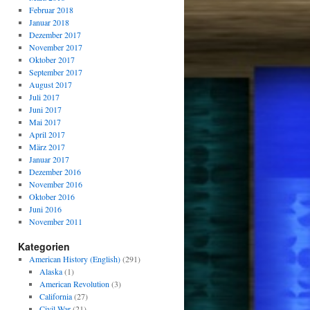
Februar 2018
Januar 2018
Dezember 2017
November 2017
Oktober 2017
September 2017
August 2017
Juli 2017
Juni 2017
Mai 2017
April 2017
März 2017
Januar 2017
Dezember 2016
November 2016
Oktober 2016
Juni 2016
November 2011
Kategorien
American History (English)
(291)
Alaska
(1)
American Revolution
(3)
California
(27)
Civil War
(21)