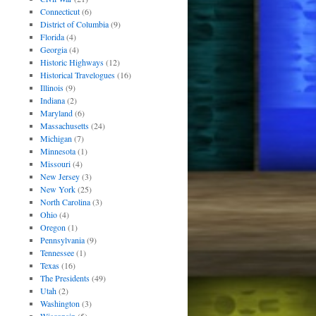
Connecticut
(6)
District of Columbia
(9)
Florida
(4)
Georgia
(4)
Historic Highways
(12)
Historical Travelogues
(16)
Illinois
(9)
Indiana
(2)
Maryland
(6)
Massachusetts
(24)
Michigan
(7)
Minnesota
(1)
Missouri
(4)
New Jersey
(3)
New York
(25)
North Carolina
(3)
Ohio
(4)
Oregon
(1)
Pennsylvania
(9)
Tennessee
(1)
Texas
(16)
The Presidents
(49)
Utah
(2)
Washington
(3)