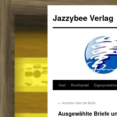
Jazzybee Verlag
Start
Buchhandel
Eigenprodukti
Zum
Inhalt
←
Homilien über die Buße
springen
Ausgewählte Briefe u