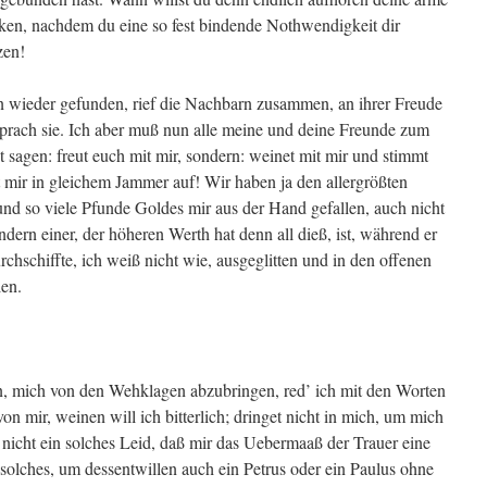
nken, nachdem du eine so fest bindende Nothwendigkeit dir
zen!
n wieder gefunden, rief die Nachbarn zusammen, an ihrer Freude
 sprach sie. Ich aber muß nun alle meine und deine Freunde zum
t sagen: freut euch mit mir, sondern: weinet mit mir und stimmt
t mir in gleichem Jammer auf! Wir haben ja den allergrößten
o und so viele Pfunde Goldes mir aus der Hand gefallen, auch nicht
ndern einer, der höheren Werth hat denn all dieß, ist, während er
rchschiffte, ich weiß nicht wie, ausgeglitten und in den offenen
len.
n, mich von den Wehklagen abzubringen, red’ ich mit den Worten
n mir, weinen will ich bitterlich; dringet nicht in mich, um mich
n nicht ein solches Leid, daß mir das Uebermaaß der Trauer eine
solches, um dessentwillen auch ein Petrus oder ein Paulus ohne