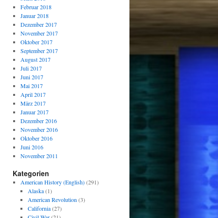
Februar 2018
Januar 2018
Dezember 2017
November 2017
Oktober 2017
September 2017
August 2017
Juli 2017
Juni 2017
Mai 2017
April 2017
März 2017
Januar 2017
Dezember 2016
November 2016
Oktober 2016
Juni 2016
November 2011
Kategorien
American History (English)
(291)
Alaska
(1)
American Revolution
(3)
California
(27)
Civil War
(21)