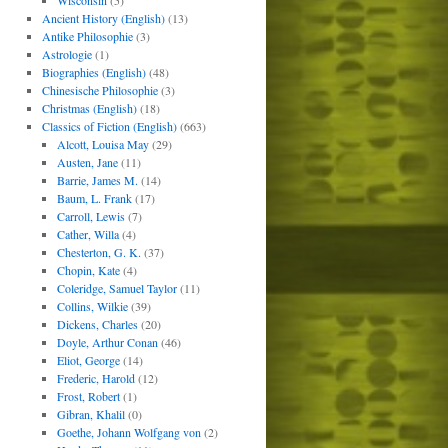
Wisconsin
(5)
Ancient History (English)
(13)
Antike Philosophie
(3)
Astrologie
(1)
Biographies (English)
(48)
Chinesische Philosophie
(3)
Christmas (English)
(18)
Classics of Fiction (English)
(663)
Alcott, Louisa May
(29)
Austen, Jane
(11)
Barrie, James M.
(14)
Baum, L. Frank
(17)
Carroll, Lewis
(7)
Cather, Willa
(4)
Chesterton, G. K.
(37)
Chopin, Kate
(4)
Coleridge, Samuel Taylor
(11)
Collins, Wilkie
(39)
Dickens, Charles
(20)
Doyle, Arthur Conan
(46)
Eliot, George
(14)
Frederic, Harold
(12)
Frost, Robert
(1)
Gibran, Khalil
(0)
Goethe, Johann Wolfgang von
(2)