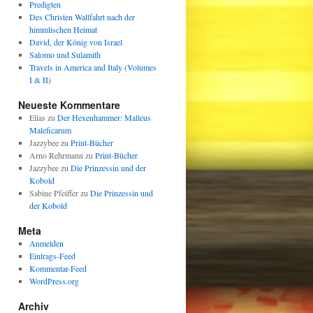
Predigten
Des Christen Wallfahrt nach der
himmlischen Heimat
David, der König von Israel
Salomo und Sulamith
Travels in America and Italy (Volumes
I & II)
Neueste Kommentare
Elias
zu
Der Hexenhammer: Malleus
Maleficarum
Jazzybee
zu
Print-Bücher
Arno Rehrmann
zu
Print-Bücher
Jazzybee
zu
Die Prinzessin und der
Kobold
Sabine Pfeiffer
zu
Die Prinzessin und
der Kobold
Meta
Anmelden
Eintrags-Feed
Kommentar-Feed
WordPress.org
Archiv