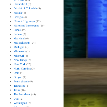
Connecticut
(6)
District of Columbia
(9)
Florida
(4)
Georgia
(4)
Historic Highways
(12)
Historical Travelogues
(16)
Illinois
(9)
Indiana
(2)
Maryland
(6)
Massachusetts
(24)
Michigan
(7)
Minnesota
(1)
Missouri
(4)
New Jersey
(3)
New York
(25)
North Carolina
(3)
Ohio
(4)
Oregon
(1)
Pennsylvania
(9)
Tennessee
(1)
Texas
(16)
The Presidents
(49)
Utah
(2)
Washington
(3)