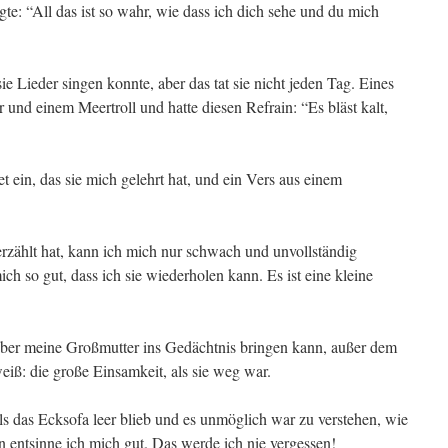
e: “All das ist so wahr, wie dass ich dich sehe und du mich
ie Lieder singen konnte, aber das tat sie nicht jeden Tag. Eines
 und einem Meertroll und hatte diesen Refrain: “Es bläst kalt,
t ein, das sie mich gelehrt hat, und ein Vers aus einem
 erzählt hat, kann ich mich nur schwach und unvollständig
ich so gut, dass ich sie wiederholen kann. Es ist eine kleine
r über meine Großmutter ins Gedächtnis bringen kann, außer dem
eiß: die große Einsamkeit, als sie weg war.
ls das Ecksofa leer blieb und es unmöglich war zu verstehen, wie
n entsinne ich mich gut. Das werde ich nie vergessen!