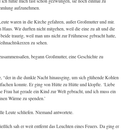
d ich fühle mich fast schon gezwungen, sie noch einmal zu
Sammlung aufzunehmen.
Leute waren in die Kirche gefahren, außer Großmutter und mir.
m Haus. Wir durften nicht mitgehen, weil die eine zu alt und die
eide traurig, weil man uns nicht zur Frühmesse gebracht hatte,
eihnachtskerzen zu sehen.
t zusammensaßen, begann Großmutter, eine Geschichte zu
e, “der in die dunkle Nacht hinausging, um sich glühende Kohlen
ntfachen konnte. Er ging von Hütte zu Hütte und klopfte. ‘Liebe
ine Frau hat gerade ein Kind zur Welt gebracht, und ich muss ein
inen Wärme zu spenden.’
lle Leute schliefen. Niemand antwortete.
ßlich sah er weit entfernt das Leuchten eines Feuers. Da ging er