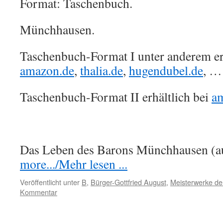
Format: Taschenbuch.
Münchhausen.
Taschenbuch-Format I unter anderem erh
amazon.de
,
thalia.de
,
hugendubel.de
, …
Taschenbuch-Format II erhältlich bei
a
Das Leben des Barons Münchhausen (
more.../Mehr lesen ...
Veröffentlicht unter
B
,
Bürger-Gottfried August
,
Meisterwerke der
Kommentar