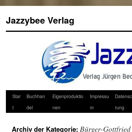
Jazzybee Verlag
Zum
Star
Buchhan
Eigenproduktio
Impressu
Datensc
Inhalt
t
del
nen
m
rung
springen
Bürger-Gottfried
Archiv der Kategorie: