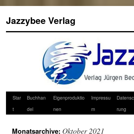
Jazzybee Verlag
Zum
Star
Buchhan
Eigenproduktio
Impressu
Datensc
Inhalt
t
del
nen
m
rung
springen
Oktober 2021
Monatsarchive: