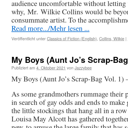
audience uncomfortable without lettin
why,
Mr.
Wilkie Collins would be beyon
consummate artist. To the accomplishme
Read more.../Mehr lesen ...
Veröffentlicht unter
Classics of Fiction (English)
,
Collins, Wilkie
|
My Boys (Aunt Jo’s Scrap-Bag 
Publiziert am
4. Oktober 2021
von
Jazzybee
My Boys (Aunt Jo’s Scrap-Bag Vol. 1) 
As some grandmothers rummage their p
in search of gay odds and ends to make g
the little stockings that hang all in a r
Louisa May Alcott has gathered together
new, to amuse the large family that has 