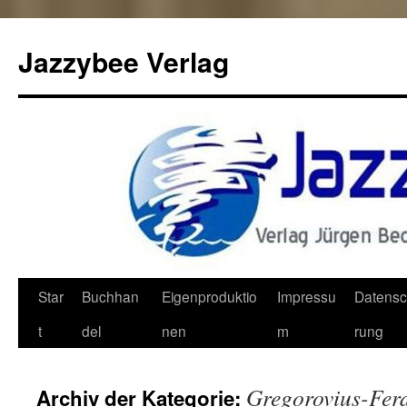
Jazzybee Verlag
Zum
Star
Buchhan
Eigenproduktio
Impressu
Datensc
Inhalt
t
del
nen
m
rung
springen
Gregorovius-Fer
Archiv der Kategorie: