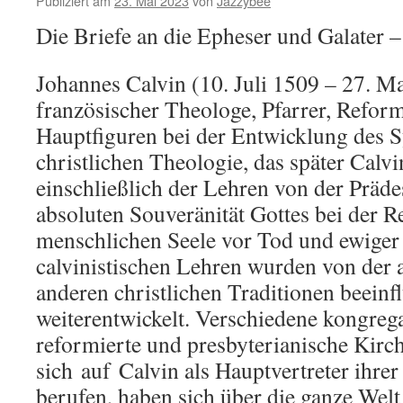
Publiziert am
23. Mai 2023
von
Jazzybee
Die Briefe an die Epheser und Galater 
Johannes Calvin (10. Juli 1509 – 27. M
französischer Theologe, Pfarrer, Reform
Hauptfiguren bei der Entwicklung des 
christlichen Theologie, das später Calv
einschließlich der Lehren von der Präde
absoluten Souveränität Gottes bei der R
menschlichen Seele vor Tod und ewige
calvinistischen Lehren wurden von der 
anderen christlichen Traditionen beeinf
weiterentwickelt. Verschiedene kongrega
reformierte und presbyterianische Kirch
sich
auf
Calvin als Hauptvertreter ihre
berufen, haben sich über die ganze Welt 