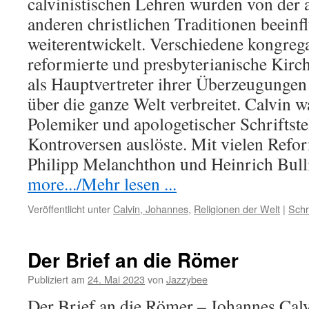
calvinistischen Lehren wurden von der 
anderen christlichen Traditionen beeinf
weiterentwickelt. Verschiedene kongrega
reformierte und presbyterianische Kirc
als Hauptvertreter ihrer Überzeugungen
über die ganze Welt verbreitet. Calvin 
Polemiker und apologetischer Schriftstel
Kontroversen auslöste. Mit vielen Refo
Philipp Melanchthon und Heinrich Bul
more.../Mehr lesen ...
Veröffentlicht unter
Calvin, Johannes
,
Religionen der Welt
|
Schr
Der Brief an die Römer
Publiziert am
24. Mai 2023
von
Jazzybee
Der Brief an die Römer – Johannes Cal