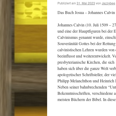
Publiziert am
31. Mai 2023
von
Jazzybee
Das Buch Josua – Johannes Calvin
Johannes Calvin (10. Juli 1509 – 27
und eine der Hauptfiguren bei der E
Calvinismus genannt wurde, einschl
Souveränität Gottes bei der Rettu
calvinistischen Lehren wurden von 
beeinflusst und weiterentwickelt. V
presbyterianische Kirchen, die sich
haben sich über die ganze Welt ver
apologetischer Schriftsteller, der v
Philipp Melanchthon und Heinrich Bu
Neben seiner bahnbrechenden “Unter
Bekenntnisschriften, verschiedene
meisten Büchern der Bibel. In dies