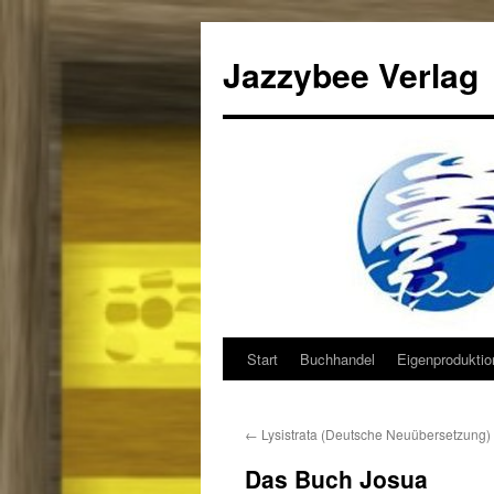
Jazzybee Verlag
Start
Buchhandel
Eigenprodukti
Zum
Inhalt
←
Lysistrata (Deutsche Neuübersetzung)
springen
Das Buch Josua