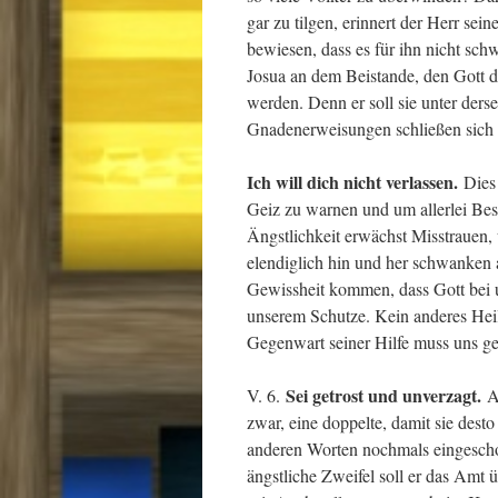
gar zu tilgen, erinnert der Herr sei
bewiesen, dass es für ihn nicht sch
Josua an dem Beistande, den Gott 
werden. Denn er soll sie unter der
Gnadenerweisungen schließen sich 
Ich will dich nicht verlassen.
Dies
Geiz zu warnen und um allerlei Bes
Ängstlichkeit erwächst Misstrauen,
elendiglich hin und her schwanken a
Gewissheit kommen, dass Gott bei u
unserem Schutze. Kein anderes Heilm
Gegenwart seiner Hilfe muss uns g
Sei getrost und unverzagt.
V. 6.
A
zwar, eine doppelte, damit sie des
anderen Worten nochmals eingesch
ängstliche Zweifel soll er das Amt