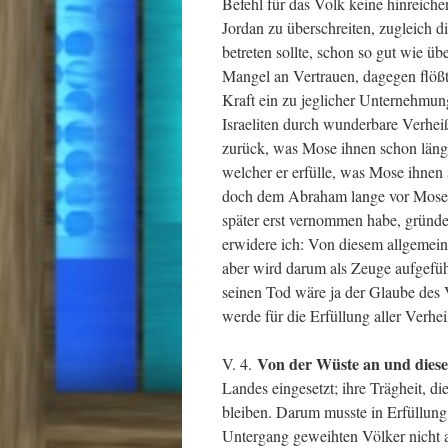
Befehl für das Volk keine hinreich
Jordan zu überschreiten, zugleich d
betreten sollte, schon so gut wie ü
Mangel an Vertrauen, dagegen flößt
Kraft ein zu jeglicher Unternehmung
Israeliten durch wunderbare Verheiß
zurück, was Mose ihnen schon längst
welcher er erfülle, was Mose ihnen
doch dem Abraham lange vor Mose 
später erst vernommen habe, gründe
erwidere ich: Von diesem allgemein
aber wird darum als Zeuge aufgefüh
seinen Tod wäre ja der Glaube des V
werde für die Erfüllung aller Verh
Von der Wüste an und die
V. 4.
Landes eingesetzt; ihre Trägheit, di
bleiben. Darum musste in Erfüllung
Untergang geweihten Völker nicht a