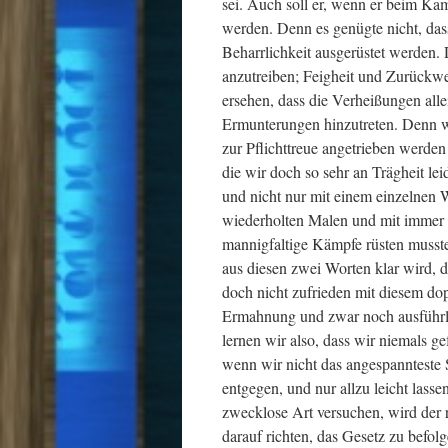
sei. Auch soll er, wenn er beim Ka
werden. Denn es genügte nicht, das
Beharrlichkeit ausgerüstet werden. 
anzutreiben; Feigheit und Zurückw
ersehen, dass die Verheißungen all
Ermunterungen hinzutreten. Denn we
zur Pflichttreue angetrieben werde
die wir doch so sehr an Trägheit le
und nicht nur mit einem einzelnen 
wiederholten Malen und mit immer n
mannigfaltige Kämpfe rüsten musste
aus diesen zwei Worten klar wird, d
doch nicht zufrieden mit diesem do
Ermahnung und zwar noch ausführlic
lernen wir also, dass wir niemals 
wenn wir nicht das angespannteste St
entgegen, und nur allzu leicht lasse
zwecklose Art versuchen, wird der r
darauf richten, das Gesetz zu befol