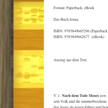
Format: Paperback, eBook
Das Buch Josua.
ISBN: 9783849665296 (Paperback
ISBN: 9783849662677 (eBook)
Auszug aus dem Text:
Nach dem Tode Moses
V. 1.
usw. 
sein Volk und die ununterbrochene 
den Josua als neuen Führer und bew