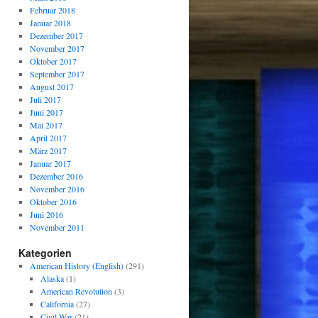
Februar 2018
Januar 2018
Dezember 2017
November 2017
Oktober 2017
September 2017
August 2017
Juli 2017
Juni 2017
Mai 2017
April 2017
März 2017
Januar 2017
Dezember 2016
November 2016
Oktober 2016
Juni 2016
November 2011
Kategorien
American History (English)
(291)
Alaska
(1)
American Revolution
(3)
California
(27)
Civil War
(21)