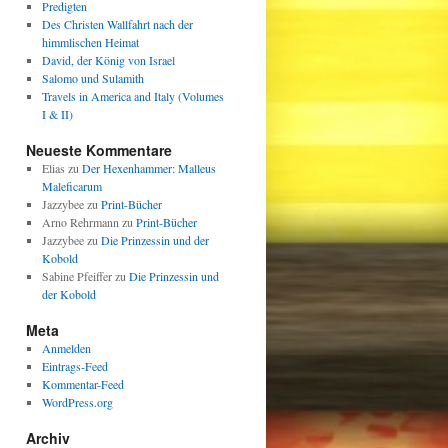
Predigten
Des Christen Wallfahrt nach der
himmlischen Heimat
David, der König von Israel
Salomo und Sulamith
Travels in America and Italy (Volumes
I & II)
Neueste Kommentare
Elias
zu
Der Hexenhammer: Malleus
Maleficarum
Jazzybee
zu
Print-Bücher
Arno Rehrmann
zu
Print-Bücher
Jazzybee
zu
Die Prinzessin und der
Kobold
Sabine Pfeiffer
zu
Die Prinzessin und
der Kobold
Meta
Anmelden
Eintrags-Feed
Kommentar-Feed
WordPress.org
Archiv