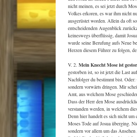
nicht meinen, es sei jetzt durch Mo
Volkes erkoren, es war ihm nicht nu
ausgerüstet worden. Allein da oft so
entscheidenden Augenblick zurück
keineswegs überflüssig, damit Josua
wurde seine Berufung aufs Neue bes
Herzen diesem Führer zu folgen, de
Mein Knecht Mose ist gest
V. 2.
gestorben ist, so ist jetzt die Last a
Nachfolger du bestimmt bist. Oder: 
sondern vorwärts dringen. Mir schein
Amt, aus welchem Mose geschieden 
Dass der Herr den Mose ausdrückl
verstanden werden, in welchem diese
Denn hier handelt es sich nicht um
Moses Tode auf Josua überging. Nic
sondern vor allem um das Ansehen Jo