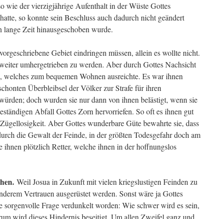
o wie der vierzigjährige Aufenthalt in der Wüste Gottes
hatte, so konnte sein Beschluss auch dadurch nicht geändert
ch lange Zeit hinausgeschoben wurde.
s vorgeschriebene Gebiet eindringen müssen, allein es wollte nicht.
h weiter umhergetrieben zu werden. Aber durch Gottes Nachsicht
n, welches zum bequemen Wohnen ausreichte. Es war ihnen
schonten Überbleibsel der Völker zur Strafe für ihren
ürden; doch wurden sie nur dann von ihnen belästigt, wenn sie
beständigen Abfall Gottes Zorn hervorriefen. So oft es ihnen gut
in Zügellosigkeit. Aber Gottes wunderbare Güte bewahrte sie, dass
t durch die Gewalt der Feinde, in der größten Todesgefahr doch am
 ihnen plötzlich Retter, welche ihnen in der hoffnungslos
ehen.
Weil Josua in Zukunft mit vielen kriegslustigen Feinden zu
nderem Vertrauen ausgerüstet werden. Sonst wäre ja Gottes
 sorgenvolle Frage verdunkelt worden: Wie schwer wird es sein,
um wird dieses Hindernis beseitigt. Um allen Zweifel ganz und