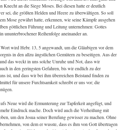
nen Knecht an die Siege Moses. Bei diesen hatte er deutlich
wer sei, die größten Helden und Heere zu überwältigen. So soll
dem Mose gewährt hatte, erkennen, wie seine Kämpfe ausgehen
selben göttlichen Führung und Leitung unternehmen: Gottes
in ununterbrochener Reihenfolge aneinander an.
 Wort wird Hebr. 13, 5 angewandt, um die Gläubigen vor dem
orgnis in den allzu ängstlichen Gemütern zu beseitigen. Aus der
 und das weckt in uns solche Unruhe und Not, dass wir
uch in den geringsten Gefahren, bis wir endlich zu der
ns ist, und dass wir bei ihm überreichen Beistand finden zu
ittel für unsere Furchtsamkeit schreibt er uns vor; die
enügen.
ufs Neue wird die Ermunterung zur Tapferkeit angefügt, und
to mehr Eindruck mache. Doch wird auch die Verheißung mit
oben, um den Josua seiner Berufung gewisser zu machen. Ohne
 übernehmen, von dem er wusste, dass es ihm von Gott übertragen