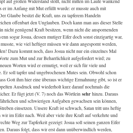
mpf auf großen Widerstand stößt, nicht mitten im Laufe wankend
s er im Anfang mit Mut erfüllt wurde: er musste auch mit
Der Glaube besitzt die Kraft, uns zu tapferem Handeln
eichen offenbart den Unglauben. Doch kann man aus dieser Stelle
ein nicht genügend Kraft besitzen, wenn nicht die anspornenden
nn sogar Josua, dessen mutiger Eifer doch sonst einzigartig war,
n musste, wie viel heftiger müssen wir dann angespornt werden,
iden! Dazu kommt noch, dass Josua nicht nur ein einzelnes Mal
Worte zum Mut und zur Beharrlichkeit aufgefordert wird; zu
euen Worten wird er ermutigt, weil er sich für viele und
. Er soll tapfer und ungebrochenen Mutes sein. Obwohl schon
ass Gott ihm hier eine überaus wichtige Ermahnung gibt, so ist er
ppelten Ausdruck und wiederholt kurz darauf nochmals die
sehr
her. Er fügt jetzt (V. 7) noch das Wörtlein
hinzu. Daraus
gefährlichen und schwierigen Aufgaben gewachsen sein können,
reben einsetzen. Unsere Kraft ist schwach, Satan tritt uns heftig
n wir im Eifer nach. Weil aber viele ihre Kraft auf verkehrte und
echte Weg zur Tapferkeit gezeigt: Josua soll seinen ganzen Eifer
gen. Daraus folgt, dass wir erst dann unüberwindlich werden,