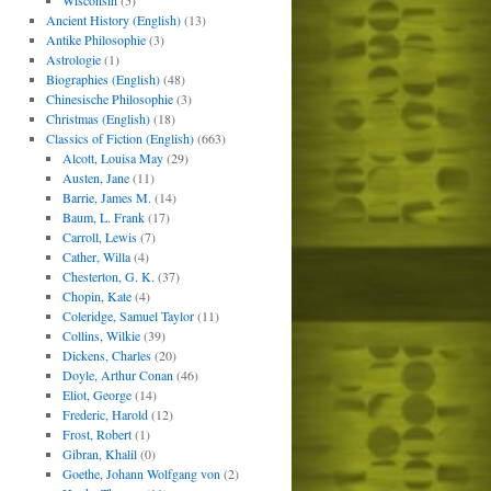
Wisconsin
(5)
Ancient History (English)
(13)
Antike Philosophie
(3)
Astrologie
(1)
Biographies (English)
(48)
Chinesische Philosophie
(3)
Christmas (English)
(18)
Classics of Fiction (English)
(663)
Alcott, Louisa May
(29)
Austen, Jane
(11)
Barrie, James M.
(14)
Baum, L. Frank
(17)
Carroll, Lewis
(7)
Cather, Willa
(4)
Chesterton, G. K.
(37)
Chopin, Kate
(4)
Coleridge, Samuel Taylor
(11)
Collins, Wilkie
(39)
Dickens, Charles
(20)
Doyle, Arthur Conan
(46)
Eliot, George
(14)
Frederic, Harold
(12)
Frost, Robert
(1)
Gibran, Khalil
(0)
Goethe, Johann Wolfgang von
(2)