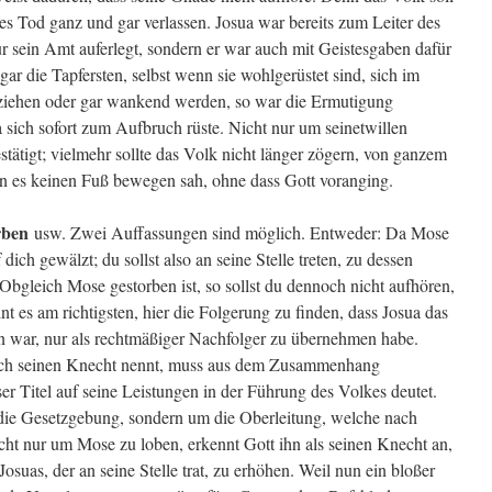
ses Tod ganz und gar verlassen. Josua war bereits zum Leiter des
r sein Amt auferlegt, sondern er war auch mit Geistesgaben dafür
gar die Tapfersten, selbst wenn sie wohlgerüstet sind, sich im
ziehen oder gar wankend werden, so war die Ermutigung
 sich sofort zum Aufbruch rüste. Nicht nur um seinetwillen
tätigt; vielmehr sollte das Volk nicht länger zögern, von ganzem
n es keinen Fuß bewegen sah, ohne dass Gott voranging.
orben
usw. Zwei Auffassungen sind möglich. Entweder: Da Mose
uf dich gewälzt; du sollst also an seine Stelle treten, zu dessen
Obgleich Mose gestorben ist, so sollst du dennoch nicht aufhören,
t es am richtigsten, hier die Folgerung zu finden, dass Josua das
war, nur als rechtmäßiger Nachfolger zu übernehmen habe.
ich seinen Knecht nennt, muss aus dem Zusammenhang
r Titel auf seine Leistungen in der Führung des Volkes deutet.
 die Gesetzgebung, sondern um die Oberleitung, welche nach
ht nur um Mose zu loben, erkennt Gott ihn als seinen Knecht an,
suas, der an seine Stelle trat, zu erhöhen. Weil nun ein bloßer