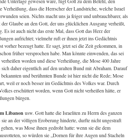
ende Unterlage gewesen wäre, fügt Gott zu dem Befehl, den
ie Verheißung, dass die Herrscher der Landstriche, welche Israel
berwunden seien. Nichts macht uns ja feiger und unbrauchbarer, als
 der Glaube an den Gott, der uns glücklichen Ausgang verheißt,
. Es ist auch nicht das erste Mal, dass Gott das Herz der
ungen aufrichtet; vielmehr ruft er ihnen jetzt ins Gedächtnis
 vorher bezeugt hatte. Er sagt, jetzt sei die Zeit gekommen, in
 schon früher versprochen habe. Man könnte einwenden, das sei
verheißen worden und diese Verheißung, die Mose 400 Jahre
 sich daher eigentlich auf den uralten Bund mit Abraham. Darauf
 bekannten und berühmten Bunde ist hier nicht die Rede; Mose
rt, weil er noch besser im Gedächtnis des Volkes war. Durch
olkes erschüttert worden, wenn Gott nicht verheißen hätte, er
eißungen bürgen.
sem Libanon
usw. Gott hatte die Israeliten zu Herrn des ganzen
e sie an der völligen Eroberung hinderte, durfte nicht ungestraft
 gehen, was Mose ihnen gedroht hatte: wenn sie die dem
usrotteten, so würden sie „Dornen für ihre Augen und Stacheln