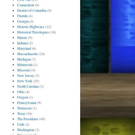
Connecticut
(6)
District of Columbia
(9)
Florida
(4)
Georgia
(4)
Historic Highways
(12)
Historical Travelogues
(16)
Illinois
(9)
Indiana
(2)
Maryland
(6)
Massachusetts
(24)
Michigan
(7)
Minnesota
(1)
Missouri
(4)
New Jersey
(3)
New York
(25)
North Carolina
(3)
Ohio
(4)
Oregon
(1)
Pennsylvania
(9)
Tennessee
(1)
Texas
(16)
The Presidents
(49)
Utah
(2)
Washington
(3)