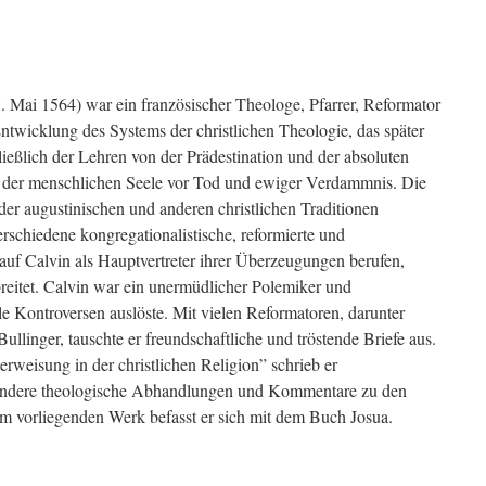
. Mai 1564) war ein französischer Theologe, Pfarrer, Reformator
ntwicklung des Systems der christlichen Theologie, das später
ießlich der Lehren von der Prädestination und der absoluten
ng der menschlichen Seele vor Tod und ewiger Verdammnis. Die
der augustinischen und anderen christlichen Traditionen
erschiedene kongregationalistische, reformierte und
auf
Calvin als Hauptvertreter ihrer Überzeugungen berufen,
breitet. Calvin war ein unermüdlicher Polemiker und
iele Kontroversen auslöste. Mit vielen Reformatoren, darunter
llinger, tauschte er freundschaftliche und tröstende Briefe aus.
weisung in der christlichen Religion” schrieb er
 andere theologische Abhandlungen und Kommentare zu den
em vorliegenden Werk befasst er sich mit dem Buch Josua.