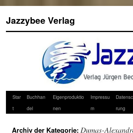
Jazzybee Verlag
Zum
Star
Buchhan
Eigenproduktio
Impressu
Datensc
Inhalt
t
del
nen
m
rung
springen
Dumas-Alexandr
Archiv der Kategorie: