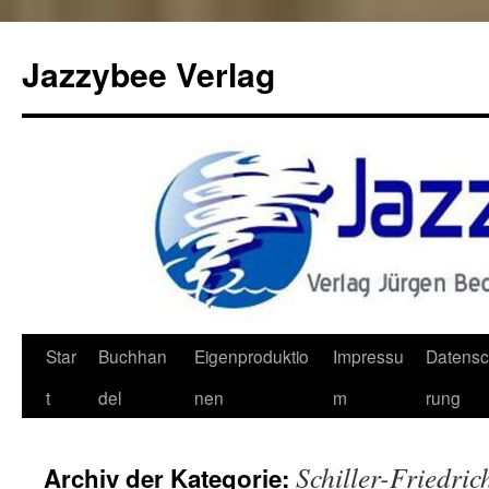
Jazzybee Verlag
Zum
Star
Buchhan
Eigenproduktio
Impressu
Datensc
Inhalt
t
del
nen
m
rung
springen
Schiller-Friedric
Archiv der Kategorie: