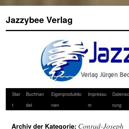
Jazzybee Verlag
Zum
Star
Buchhan
Eigenproduktio
Impressu
Datensc
Inhalt
t
del
nen
m
rung
springen
Conrad-Joseph
Archiv der Kategorie: