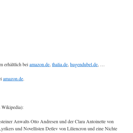
 erhältlich bei
amazon.de
,
thalia.de
,
hugendubel.de
, …
ei
amazon.de
.
 Wikipedia):
steiner Anwalts Otto Andresen und der Clara Antoinette von
Lyrikers und Novellisten Detlev von Liliencron und eine Nichte