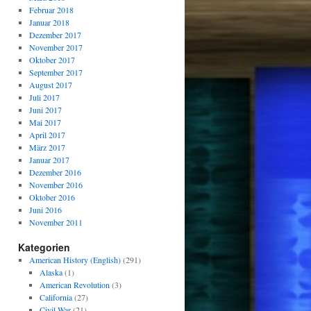
Februar 2018
Januar 2018
Dezember 2017
November 2017
Oktober 2017
September 2017
August 2017
Juli 2017
Juni 2017
Mai 2017
April 2017
März 2017
Januar 2017
Dezember 2016
November 2016
Oktober 2016
Juni 2016
November 2011
Kategorien
American History (English)
(291)
Alaska
(1)
American Revolution
(3)
California
(27)
Civil War
(21)