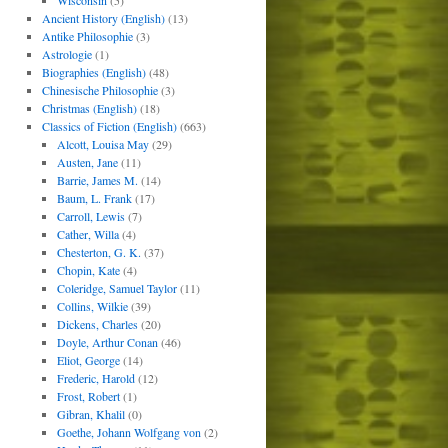
Wisconsin
(5)
Ancient History (English)
(13)
Antike Philosophie
(3)
Astrologie
(1)
Biographies (English)
(48)
Chinesische Philosophie
(3)
Christmas (English)
(18)
Classics of Fiction (English)
(663)
Alcott, Louisa May
(29)
Austen, Jane
(11)
Barrie, James M.
(14)
Baum, L. Frank
(17)
Carroll, Lewis
(7)
Cather, Willa
(4)
Chesterton, G. K.
(37)
Chopin, Kate
(4)
Coleridge, Samuel Taylor
(11)
Collins, Wilkie
(39)
Dickens, Charles
(20)
Doyle, Arthur Conan
(46)
Eliot, George
(14)
Frederic, Harold
(12)
Frost, Robert
(1)
Gibran, Khalil
(0)
Goethe, Johann Wolfgang von
(2)