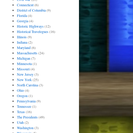
Connecticut
(6)
District of Columbia
(9)
Florida
(4)
Georgia
(4)
Historic Highways
(12)
Historical Travelogues
(16)
Illinois
(9)
Indiana
(2)
Maryland
(6)
Massachusetts
(24)
Michigan
(7)
Minnesota
(1)
Missouri
(4)
New Jersey
(3)
New York
(25)
North Carolina
(3)
Ohio
(4)
Oregon
(1)
Pennsylvania
(9)
Tennessee
(1)
Texas
(16)
The Presidents
(49)
Utah
(2)
Washington
(3)