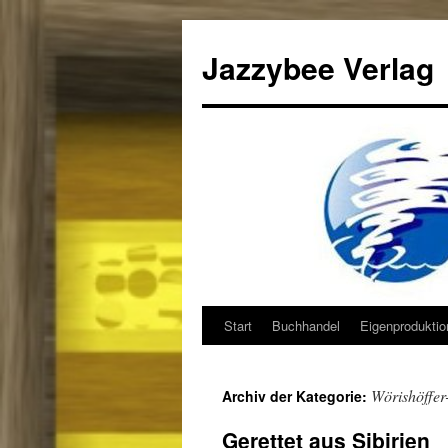
Jazzybee Verlag
Start
Buchhandel
Eigenprodukti
Zum
Inhalt
Wörishöffer
Archiv der Kategorie:
springen
Gerettet aus Sibirien