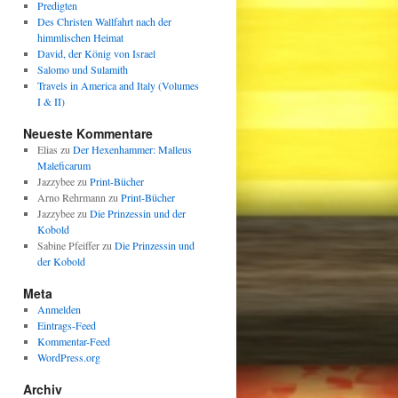
Predigten
Des Christen Wallfahrt nach der
himmlischen Heimat
David, der König von Israel
Salomo und Sulamith
Travels in America and Italy (Volumes
I & II)
Neueste Kommentare
Elias
zu
Der Hexenhammer: Malleus
Maleficarum
Jazzybee
zu
Print-Bücher
Arno Rehrmann
zu
Print-Bücher
Jazzybee
zu
Die Prinzessin und der
Kobold
Sabine Pfeiffer
zu
Die Prinzessin und
der Kobold
Meta
Anmelden
Eintrags-Feed
Kommentar-Feed
WordPress.org
Archiv