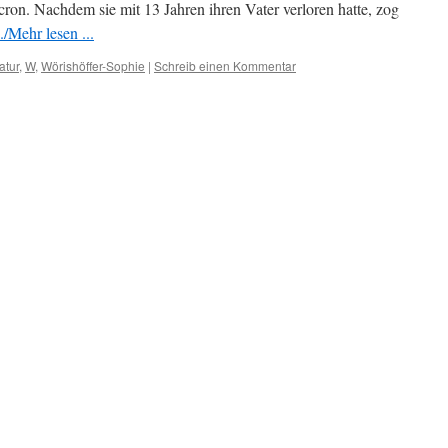
ron. Nachdem sie mit 13 Jahren ihren Vater verloren hatte, zog
/Mehr lesen ...
atur
,
W
,
Wörishöffer-Sophie
|
Schreib einen Kommentar