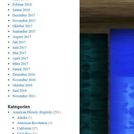
Februar 2018
Januar 2018
Dezember 2017
November 2017
Oktober 2017
September 2017
August 2017
Juli 2017
Juni 2017
Mai 2017
April 2017
März 2017
Januar 2017
Dezember 2016
November 2016
Oktober 2016
Juni 2016
November 2011
Kategorien
American History (English)
(291)
Alaska
(1)
American Revolution
(3)
California
(27)
Civil War
(21)