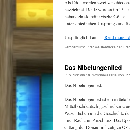
Als Edda werden zwei verschiedene, 
bezeichnet. Beide wurden im 13. Jah
behandeln skandinavische Götter- u
unterschiedlichen Ursprungs und lit
Ursprünglich kam …
Read more.../
Veröffentlicht unter
Meisterwerke der Liter
Das Nibelungenlied
Publiziert am
18. November 2016
von
Ja
Das Nibelungenlied.
Das Nibelungenlied ist ein mittelal
Mittelhochdeutsch geschrieben wurd
Wesentlichen um die Geschichte der
ihrer Rache im Anschluss. Das Epo
entlang der Donau im heutigen Öst