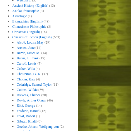
Wisconsin
(5)
Ancient History (English)
(13)
Antike Philosophie
(3)
Astrologie
(1)
Biographies (English)
(48)
Chinesische Philosophie
(3)
Christmas (English)
(18)
Classics of Fiction (English)
(663)
Alcott, Louisa May
(29)
Austen, Jane
(11)
Barrie, James M.
(14)
Baum, L. Frank
(17)
Carroll, Lewis
(7)
Cather, Willa
(4)
Chesterton, G. K.
(37)
Chopin, Kate
(4)
Coleridge, Samuel Taylor
(11)
Collins, Wilkie
(39)
Dickens, Charles
(20)
Doyle, Arthur Conan
(46)
Eliot, George
(14)
Frederic, Harold
(12)
Frost, Robert
(1)
Gibran, Khalil
(0)
Goethe, Johann Wolfgang von
(2)