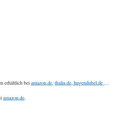
 erhältlich bei
amazon.de
,
thalia.de,
hugendubel.de
…
ei
amazon.de
.