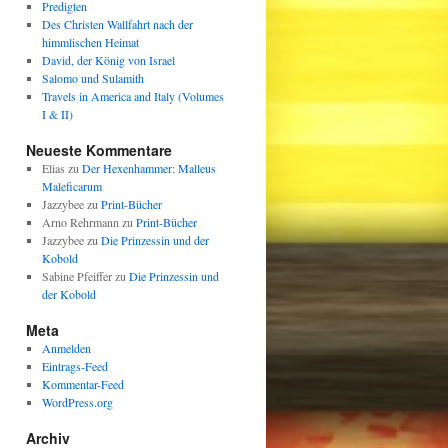
Predigten
Des Christen Wallfahrt nach der
himmlischen Heimat
David, der König von Israel
Salomo und Sulamith
Travels in America and Italy (Volumes
I & II)
Neueste Kommentare
Elias
zu
Der Hexenhammer: Malleus
Maleficarum
Jazzybee
zu
Print-Bücher
Arno Rehrmann
zu
Print-Bücher
Jazzybee
zu
Die Prinzessin und der
Kobold
Sabine Pfeiffer
zu
Die Prinzessin und
der Kobold
Meta
Anmelden
Eintrags-Feed
Kommentar-Feed
WordPress.org
Archiv