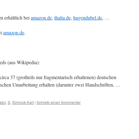
 erhältlich bei
amazon.de
,
thalia.de
,
hugendubel.de
, …
ei
amazon.de
.
eds (aus Wikipedia):
circa 37 (großteils nur fragmentarisch erhaltenen) deutschen
ischen Umarbeitung erhalten (darunter zwei Handschriften, …
atur
,
S
,
Simrock-Karl
|
Schreib einen Kommentar