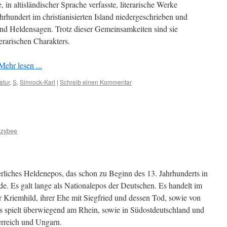
in altisländischer Sprache verfasste, literarische Werke
rhundert im christianisierten Island niedergeschrieben und
nd Heldensagen. Trotz dieser Gemeinsamkeiten sind sie
erarischen Charakters.
Mehr lesen ...
atur
,
S
,
Simrock-Karl
|
Schreib einen Kommentar
zzybee
terliches Heldenepos, das schon zu Beginn des 13. Jahrhunderts in
e. Es galt lange als Nationalepos der Deutschen. Es handelt im
 Kriemhild, ihrer Ehe mit Siegfried und dessen Tod, sowie von
s spielt überwiegend am Rhein, sowie in Südostdeutschland und
erreich und Ungarn.