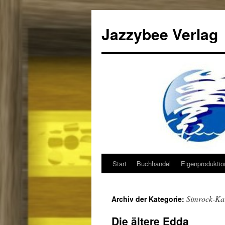
Jazzybee Verlag
Start
Buchhandel
Eigenprodukti
Zum
Inhalt
Simrock-Ka
Archiv der Kategorie:
springen
Die ältere Edda