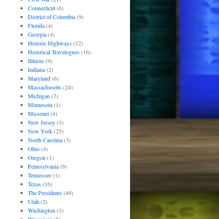
Connecticut
(6)
District of Columbia
(9)
Florida
(4)
Georgia
(4)
Historic Highways
(12)
Historical Travelogues
(16)
Illinois
(9)
Indiana
(2)
Maryland
(6)
Massachusetts
(24)
Michigan
(7)
Minnesota
(1)
Missouri
(4)
New Jersey
(3)
New York
(25)
North Carolina
(3)
Ohio
(4)
Oregon
(1)
Pennsylvania
(9)
Tennessee
(1)
Texas
(16)
The Presidents
(49)
Utah
(2)
Washington
(3)