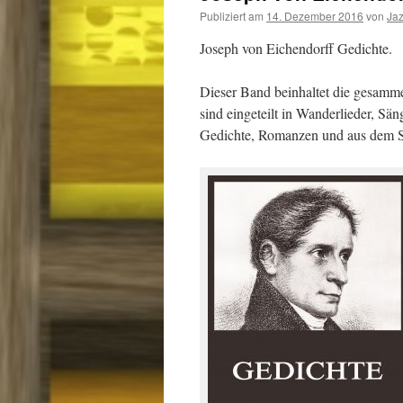
Publiziert am
14. Dezember 2016
von
Ja
Joseph von Eichendorff Gedichte.
Dieser Band beinhaltet die gesamme
sind eingeteilt in Wanderlieder, Sän
Gedichte, Romanzen und aus dem S