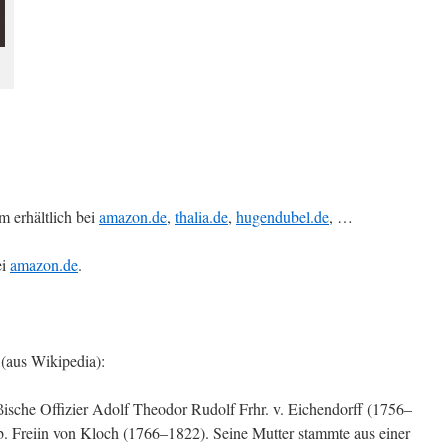
 erhältlich bei
amazon.de
,
thalia.de
,
hugendubel.de
, …
ei
amazon.de
.
(aus Wikipedia):
ßische Offizier Adolf Theodor Rudolf Frhr. v. Eichendorff (1756–
. Freiin von Kloch (1766–1822). Seine Mutter stammte aus einer