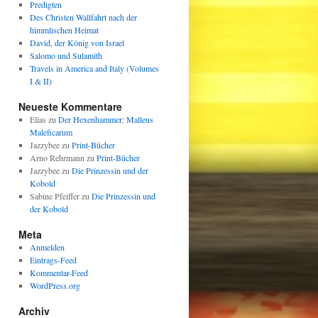
Predigten
Des Christen Wallfahrt nach der
himmlischen Heimat
David, der König von Israel
Salomo und Sulamith
Travels in America and Italy (Volumes
I & II)
Neueste Kommentare
Elias
zu
Der Hexenhammer: Malleus
Maleficarum
Jazzybee
zu
Print-Bücher
Arno Rehrmann
zu
Print-Bücher
Jazzybee
zu
Die Prinzessin und der
Kobold
Sabine Pfeiffer
zu
Die Prinzessin und
der Kobold
Meta
Anmelden
Eintrags-Feed
Kommentar-Feed
WordPress.org
Archiv