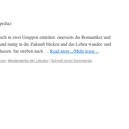
pedia):
sich in zwei Gruppen einteilen: einerseits die Romantiker und
h und mutig in die Zukunft blicken und das Leben wander- und
 lassen. Sie streben nach …
Read more.../Mehr lesen ...
 von
,
Meisterwerke der Literatur
|
Schreib einen Kommentar