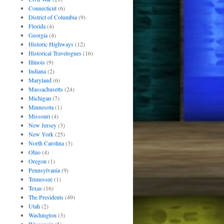
Connecticut
(6)
District of Columbia
(9)
Florida
(4)
Georgia
(4)
Historic Highways
(12)
Historical Travelogues
(16)
Illinois
(9)
Indiana
(2)
Maryland
(6)
Massachusetts
(24)
Michigan
(7)
Minnesota
(1)
Missouri
(4)
New Jersey
(3)
New York
(25)
North Carolina
(3)
Ohio
(4)
Oregon
(1)
Pennsylvania
(9)
Tennessee
(1)
Texas
(16)
The Presidents
(49)
Utah
(2)
Washington
(3)