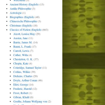
Wisconsin
(5)
Ancient History (English)
(13)
Antike Philosophie
(3)
Astrologie
(1)
Biographies (English)
(48)
Chinesische Philosophie
(3)
Christmas (English)
(18)
Classics of Fiction (English)
(663)
Alcott, Louisa May
(29)
Austen, Jane
(11)
Barrie, James M.
(14)
Baum, L. Frank
(17)
Carroll, Lewis
(7)
Cather, Willa
(4)
Chesterton, G. K.
(37)
Chopin, Kate
(4)
Coleridge, Samuel Taylor
(11)
Collins, Wilkie
(39)
Dickens, Charles
(20)
Doyle, Arthur Conan
(46)
Eliot, George
(14)
Frederic, Harold
(12)
Frost, Robert
(1)
Gibran, Khalil
(0)
Goethe, Johann Wolfgang von
(2)