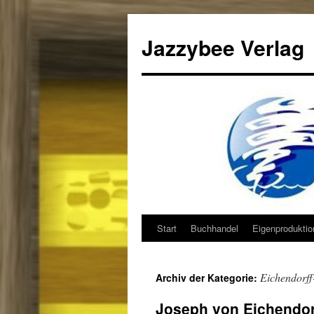
Jazzybee Verlag
Start
Buchhandel
Eigenprodukti
Zum
Inhalt
Eichendorff
Archiv der Kategorie:
springen
Joseph von Eichendor