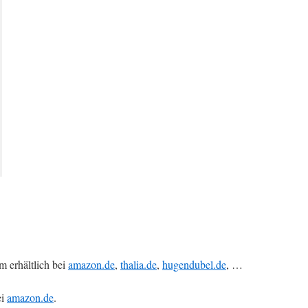
 erhältlich bei
amazon.de
,
thalia.de
,
hugendubel.de
, …
ei
amazon.de
.