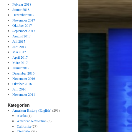
Februar 2018
Januar 2018
Dezember 2017
November 2017
Oktober 2017
September 2017
August 2017
Juli 2017
Juni 2017
Mai 2017
April 2017
März 2017
Januar 2017
Dezember 2016
November 2016
Oktober 2016
Juni 2016
November 2011
Kategorien
American History (English)
(291)
Alaska
(1)
American Revolution
(3)
California
(27)
Civil War
(21)